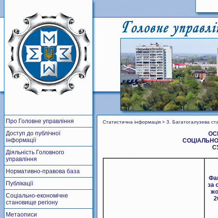
Про Головне управління
Статистична інформація > 3. Багатогалузева ст
Доступ до публічної
ОС
інформації
СОЦІАЛЬНО
С
Діяльність Головного
управління
Нормативно-правова база
Фа
Публікації
за 
жо
Соціально-економічне
2
становище регіону
Метаописи