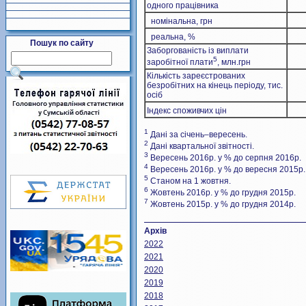
одного працівника
номінальна, грн
реальна, %
Пошук по сайту
Заборгованість із виплати
5
заробітної плати
, млн.грн
Кількість зареєстрованих
безробітних на кінець періоду, тис.
осіб
Індекс споживчих цін
1
Дані за січень–вересень.
2
Дані квартальної звітності.
3
Вересень 2016р. у % до серпня 2016р.
4
Вересень 2016р. у % до вересня 2015р.
5
Станом на 1 жовтня.
6
Жовтень 2016р. у % до грудня 2015р.
7
Жовтень 2015р. у % до грудня 2014р.
Архів
2022
2021
2020
2019
2018