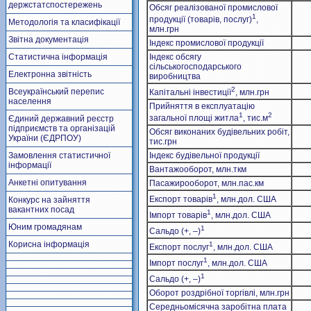
держстатспостережень
Обсяг реалізованої промислової
1
продукції (товарів, послуг)
,
Методологія та класифікації
млн.грн
Звітна документація
Індекс промислової продукції
Статистична інформація
Індекс обсягу
сільськогосподарського
Електронна звітність
виробництва
2
Всеукраїнський перепис
Капітальні інвестиції
, млн.грн
населення
Прийняття в експлуатацію
1
2
загальної площі житла
, тис.м
Єдиний державний реєстр
підприємств та організацій
Обсяг виконаних будівельних робіт,
України (ЄДРПОУ)
тис.грн
Замовлення статистичної
Індекс будівельної продукції
інформації
Вантажооборот, млн.ткм
Анкетні опитування
Пасажирооборот, млн.пас.км
1
Експорт товарів
, млн.дол. США
Конкурс на зайняття
вакантних посад
1
Імпорт товарів
, млн.дол. США
Юним громадянам
1
Сальдо (+, –)
Корисна інформація
1
Експорт послуг
, млн.дол. США
1
Імпорт послуг
, млн.дол. США
1
Сальдо (+, –)
Оборот роздрібної торгівлі, млн.грн
Середньомісячна заробітна плата