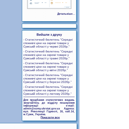
Детальніше...
Вийшли з друку
- Статистичний бюлетень "Середні
споживчі ціни на окремі товари у
Сумській області у червні 2026р."
- Статистичний бюлетень "Середні
споживчі ціни на окремі товари у
Сумській області у травні 2026р."
- Статистичний бюлетень "Середні
споживчі ціни на окремі товари у
Сумській області у квітні 2026р."
- Статистичний бюлетень "Середні
споживчі ціни на окремі товари у
Сумській області у березні 2026р."
- Статистичний бюлетень "Середні
споживчі ціни на окремі товари у
Сумській області у лютому 2026р."
Для придбання статистичних видань
звертайтесь до відділу поширення
інформації e-mail:
admin@sumy.ukrstat.gov.ua Адреса:
вул. Революції Гідності, 16, каб.14,
м.Суми, Україна.
Показати все