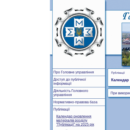
Про Головне управління
Публікації
Доступ до публічної
Календар 
інформації
Діяльність Головного
При викори
управління
Нормативно-правова база
Публікації
Календар оновлення
матеріалів розділу
"Публікації" на 2025 рік