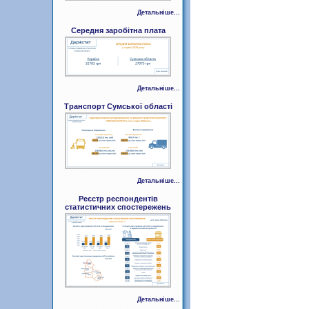
Детальніше...
Середня заробітна плата
Детальніше...
Транспорт Сумської області
Детальніше...
Реєстр респондентів
статистичних спостережень
Детальніше...