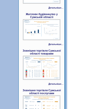
Детальніше...
Житлове будівництво у
Сумській області
Детальніше...
Зовнішня торгівля Сумської
області товарами
Детальніше...
Зовнішня торгівля Сумської
області послугами