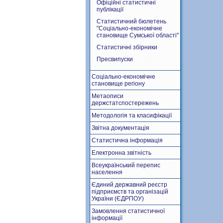
Офіційні статистичні
публікації
Статистичний бюлетень
"Соціально-економічне
становище Сумської області"
Статистичні збірники
Пресвипуски
Соціально-економічне
становище регіону
Метаописи
держстатспостережень
Методологія та класифікації
Звітна документація
Статистична інформація
Електронна звітність
Всеукраїнський перепис
населення
Єдиний державний реєстр
підприємств та організацій
України (ЄДРПОУ)
Замовлення статистичної
інформації