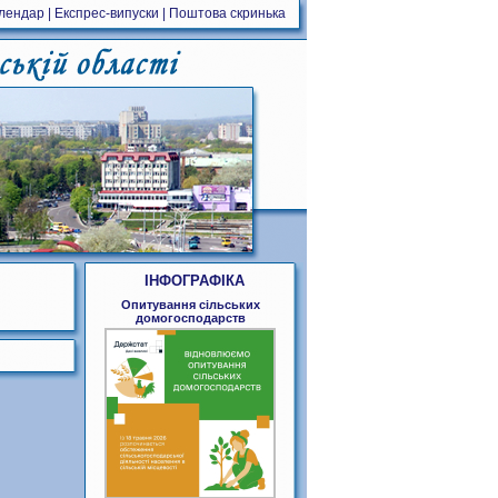
алендар
|
Експрес-випуски
|
Поштова скринька
ІНФОГРАФІКА
Опитування сільських
домогосподарств