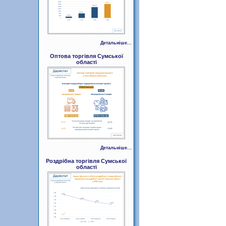
Детальніше...
Оптова торгівля Сумської
області
Детальніше...
Роздрібна торгівля Сумської
області