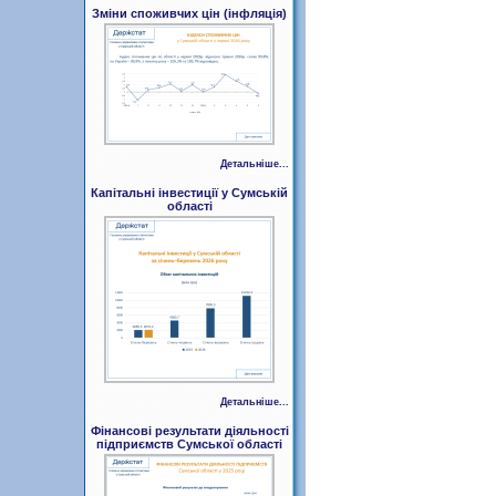
Зміни споживчих цін (інфляція)
Детальніше...
Капітальні інвестиції у Сумській
області
Детальніше...
Фінансові результати діяльності
підприємств Сумської області