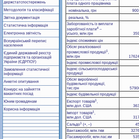
держстатспостережень
плата одного працівника
Методологія та класифікації
номінальна, грн
900
Звітна документація
реальна, %
Заборгованість із виплати
Статистична інформація
4
заробітної плати
–
Електронна звітність
усього, млн.грн
359
Індекс споживчих цін
Всеукраїнський перепис
населення
Обсяг реалізованої
1
промислової продукції
,
Єдиний державний реєстр
млн.грн
17624
підприємств та організацій
України (ЄДРПОУ)
Індекс промислової продукції
Індекс сільськогосподарської
Замовлення статистичної
продукції
інформації
Обсяг виробленої
Анкетні опитування
будівельної продукції,
тис.грн
5790
Конкурс на зайняття
вакантних посад
Індекс будівельної продукції
1
Юним громадянам
Експорт товарів
,
млн.дол. США
363
Корисна інформація
1
Імпорт товарів
,
млн.дол. США
317
1
Сальдо
(+, –)
45
Вантажообіг, млн.ткм
3276
Пасажирообіг, млн.пас.км
535