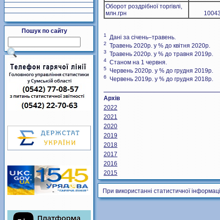
Оборот роздрібної торгівлі,
млн.грн
10043
Пошук по сайту
1
Дані за січень–травень.
2
Травень 2020р. у % до квітня 2020р.
3
Травень 2020р. у % до травня 2019р.
4
Станом на 1 червня.
5
Червень 2020р. у % до грудня 2019р.
6
Червень 2019р. у % до грудня 2018р.
Архів
2022
2021
2020
2019
2018
2017
2016
2015
При використанні статистичної інформаці