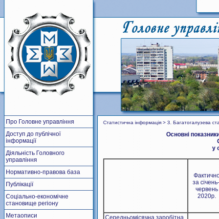
Про Головне управління
Статистична інформація > 3. Багатогалузева ст
Доступ до публічної
Основні показник
інформації
у 
Діяльність Головного
управління
Нормативно-правова база
Фактичн
за січень
Публікації
червень
2020р.
Соціально-економічне
становище регіону
Метаописи
Середньомісячна заробітна