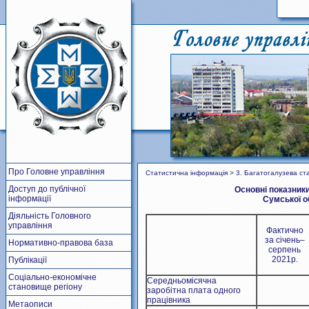
Про Головне управління
Статистична інформація > 3. Багатогалузева ст
Доступ до публічної
Основні показник
інформації
Сумської об
Діяльність Головного
управління
Фактично
за січень–
Нормативно-правова база
серпень
2021р.
Публікації
Соціально-економічне
Середньомісячна
становище регіону
заробітна плата одного
працівника
Метаописи