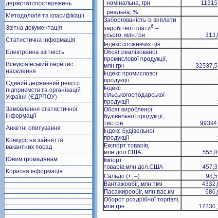
номінальна, грн
11315
держстатспостережень
реальна, %
Методологія та класифікації
Заборгованість із виплати
6
Звітна документація
заробітної плати
–
усього, млн.грн
313,
Статистична інформація
Індекс споживчих цін
Електронна звітність
Обсяг реалізованої
промислової продукції,
Всеукраїнський перепис
млн.грн
32537,5
населення
Індекс промислової
продукції
Єдиний державний реєстр
Індекс
підприємств та організацій
сільськогосподарської
України (ЄДРПОУ)
продукції
Замовлення статистичної
Обсяг виробленої
інформації
будівельної продукції,
тис.грн
99394
Анкетні опитування
Індекс будівельної
продукції
Конкурс на зайняття
Експорт товарів,
вакантних посад
млн.дол.США
555,8
Юним громадянам
Імпорт
товарів,млн.дол.США
457,3
Корисна інформація
Сальдо (+, –)
98,5
Вантажообіг, млн.ткм
4332,
Пасажирообіг, млн.пас.км
686,
Оборот роздрібної торгівлі,
млн.грн
17230,