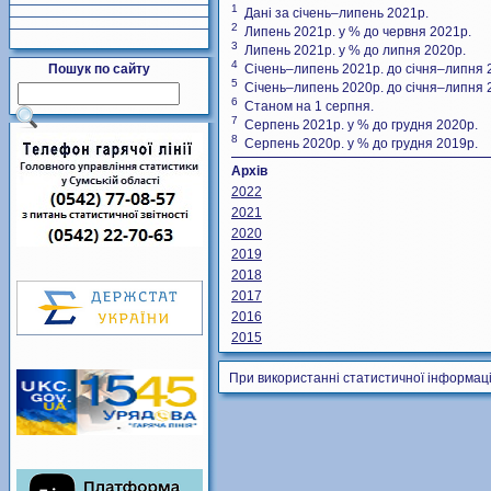
1
Дані за січень–липень 2021р.
2
Липень 2021р. у % до червня 2021р.
3
Липень 2021р. у % до липня 2020р.
4
Пошук по сайту
Січень–липень 2021р. до січня–липня 
5
Січень–липень 2020р. до січня–липня 
6
Станом на 1 серпня.
7
Серпень 2021р. у % до грудня 2020р.
8
Серпень 2020р. у % до грудня 2019р.
Архів
2022
2021
2020
2019
2018
2017
2016
2015
При використанні статистичної інформаці