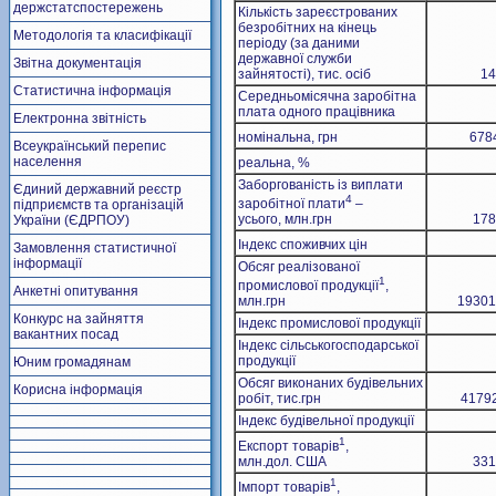
держстатспостережень
Кількість зареєстрованих
безробітних на кінець
Методологія та класифікації
періоду (за даними
державної служби
Звітна документація
зайнятості), тис. осіб
14
Статистична інформація
Середньомісячна заробітна
плата одного працівника
Електронна звітність
номінальна, грн
678
Всеукраїнський перепис
населення
реальна, %
Заборгованість із виплати
Єдиний державний реєстр
4
заробітної плати
–
підприємств та організацій
усього, млн.грн
178
України (ЄДРПОУ)
Індекс споживчих цін
Замовлення статистичної
інформації
Обсяг реалізованої
1
промислової продукції
,
Анкетні опитування
млн.грн
19301
Конкурс на зайняття
Індекс промислової продукції
вакантних посад
Індекс сільськогосподарської
продукції
Юним громадянам
Обсяг виконаних будівельних
Корисна інформація
робіт, тис.грн
4179
Індекс будівельної продукції
1
Експорт товарів
,
млн.дол. США
331
1
Імпорт товарів
,