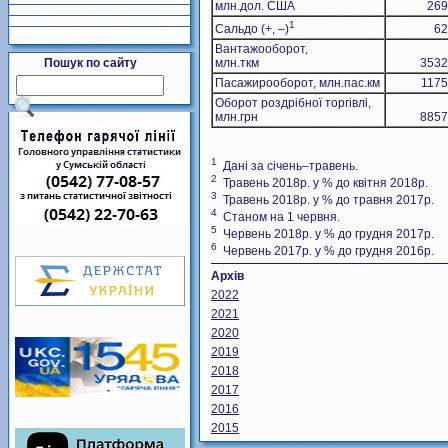
млн.дол. США
269
1
Сальдо (+, –)
62
Вантажооборот,
Пошук по сайту
млн.ткм
3532
Пасажирооборот, млн.пас.км
1175
Оборот роздрібної торгівлі,
млн.грн
8857
1
Дані за січень–травень.
2
Травень 2018р. у % до квітня 2018р.
3
Травень 2018р. у % до травня 2017р.
4
Станом на 1 червня.
5
Червень 2018р. у % до грудня 2017р.
6
Червень 2017р. у % до грудня 2016р.
Архів
2022
2021
2020
2019
2018
2017
2016
2015