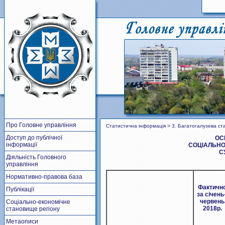
Про Головне управління
Статистична інформація > 3. Багатогалузева ст
Доступ до публічної
ОС
інформації
СОЦІАЛЬНО
С
Діяльність Головного
управління
Нормативно-правова база
Фактичн
Публікації
за січень
червень
Соціально-економічне
2018р.
становище регіону
Метаописи