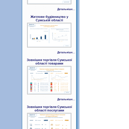
Детальніше...
Житлове будівництво у
Сумській області
Детальніше...
Зовнішня торгівля Сумської
області товарами
Детальніше...
Зовнішня торгівля Сумської
області послугами