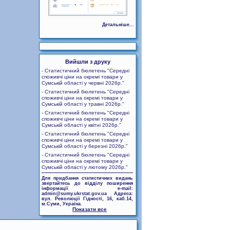
Детальніше...
Вийшли з друку
- Статистичний бюлетень "Середні
споживчі ціни на окремі товари у
Сумській області у червні 2026р."
- Статистичний бюлетень "Середні
споживчі ціни на окремі товари у
Сумській області у травні 2026р."
- Статистичний бюлетень "Середні
споживчі ціни на окремі товари у
Сумській області у квітні 2026р."
- Статистичний бюлетень "Середні
споживчі ціни на окремі товари у
Сумській області у березні 2026р."
- Статистичний бюлетень "Середні
споживчі ціни на окремі товари у
Сумській області у лютому 2026р."
Для придбання статистичних видань
звертайтесь до відділу поширення
інформації e-mail:
admin@sumy.ukrstat.gov.ua Адреса:
вул. Революції Гідності, 16, каб.14,
м.Суми, Україна.
Показати все