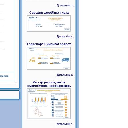
Детальніше...
Середня заробітна плата
Детальніше...
Транспорт Сумської області
Детальніше...
Реєстр респондентів
статистичних спостережень
Детальніше...