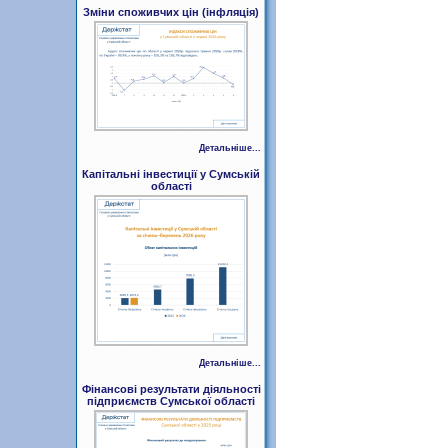
Зміни споживчих цін (інфляція)
Детальніше...
Капітальні інвестиції у Сумській
області
Детальніше...
Фінансові результати діяльності
підприємств Сумської області