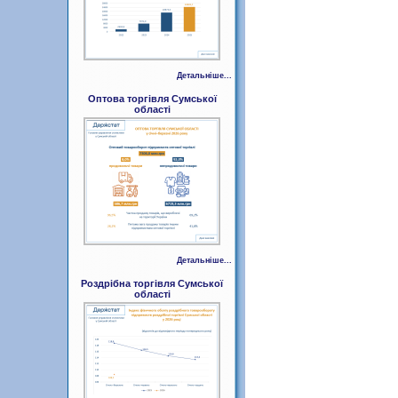
Детальніше...
Оптова торгівля Сумської
області
Детальніше...
Роздрібна торгівля Сумської
області