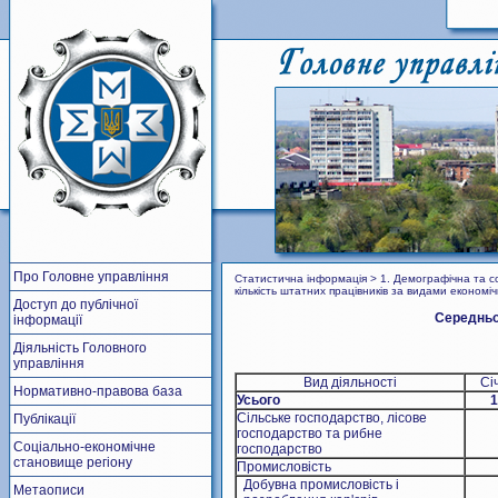
Про Головне управління
Статистична інформація > 1. Демографічна та со
кількість штатних працівників за видами економіч
Доступ до публічної
Середньоо
інформації
Діяльність Головного
управління
Вид діяльності
Сі
Нормативно-правова база
Усього
1
Сільське господарство, лісове
Публікації
господарство та рибне
Соціально-економічне
господарство
становище регіону
Промисловість
Добувна промисловість і
Метаописи