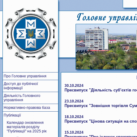
Про Головне управління
Доступ до публічної
30.10.2024
інформації
Пресвипуск "Діяльність суб’єктів г
Діяльність Головного
управління
23.10.2024
Пресвипуск "Зовнішня торгівля Сумс
Нормативно-правова база
Публікації
18.10.2024
Пресвипуск "Цінова ситуація на спо
Календар оновлення
матеріалів розділу
"Публікації" на 2025 рік
15.10.2024
Пресвипуск "Про індекси споживчих 