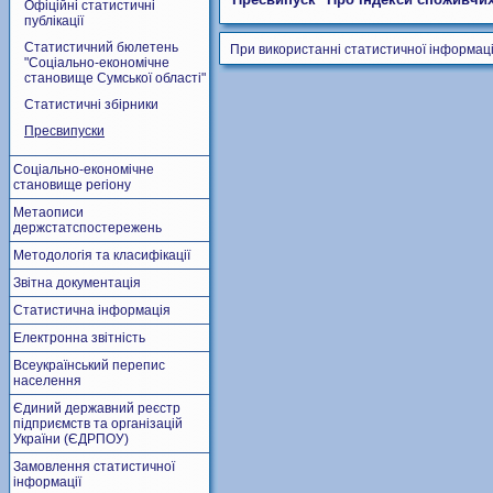
Офіційні статистичні
публікації
Статистичний бюлетень
При використанні статистичної інформаці
"Соціально-економічне
становище Сумської області"
Статистичні збірники
Пресвипуски
Соціально-економічне
становище регіону
Метаописи
держстатспостережень
Методологія та класифікації
Звітна документація
Статистична інформація
Електронна звітність
Всеукраїнський перепис
населення
Єдиний державний реєстр
підприємств та організацій
України (ЄДРПОУ)
Замовлення статистичної
інформації