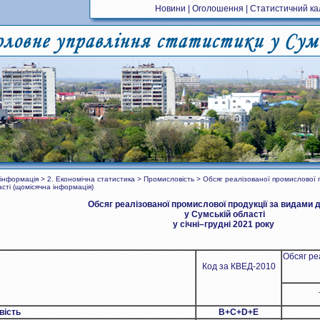
Новини
|
Оголошення
|
Статистичний к
інформація > 2. Економічна статистика > Промисловість > Обсяг реалізованої промислової п
асті (щомісячна інформація)
Обсяг реалізованої промислової продукції за видами д
у Сумській області
у січні–грудні
2021 року
Обсяг ре
Код за КВЕД-2010
вість
B+C+D+Е