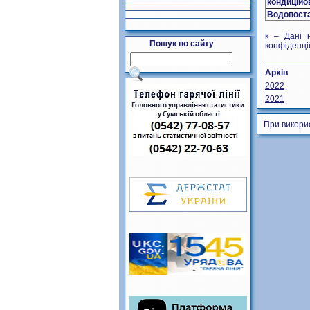
кондиційо
Водопоста
к – Дані 
Пошук по сайту
конфіденці
Архів
2022
2021
При викори