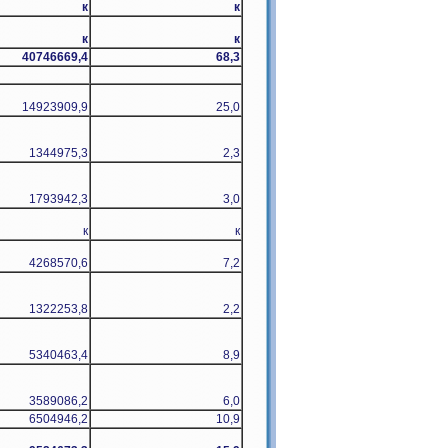
к
к
к
к
40746669,4
68,3
14923909,9
25,0
1344975,3
2,3
1793942,3
3,0
к
к
4268570,6
7,2
1322253,8
2,2
5340463,4
8,9
3589086,2
6,0
6504946,2
10,9