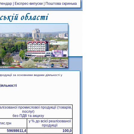
алендар
|
Експрес-випуски
|
Поштова скринька
родукції за основними видами діяльності у
іяльності
алізованої промислової продукції (товарів,
послуг)
без ПДВ та акцизу
у % до всієї реалізованої
тис.грн
продукції
59698611,4
100,0