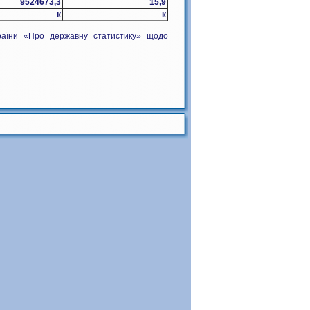
9524673,3
15,9
к
к
раїни «Про державну статистику» щодо