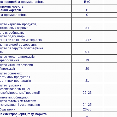
а переробна промисловість
B+C
промисловість
ення кар’єрів
B
а промисловість
С
во харчових продуктів,
тютюнових виробів
10-12
не виробництво,
во одягу, шкіри,
 шкіри та інших матеріалів
13-15
ння виробів з деревини,
во паперу та поліграфічна
ть
16-18
во коксу та продуктів
рероблення
19
во хімічних речовин
 продукції
20
тво основних
ичних продуктів і
тичних препаратів
21
во гумових і
вих виробів, іншої
ої мінеральної продукції
22, 23
йне виробництво,
во готових металевих
крім машин і устатковання
24, 25
удування
26-30
 електроенергії, газу, пари та