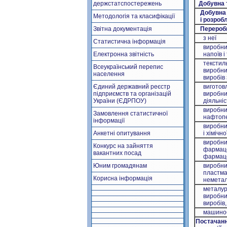
держстатспостережень
Добувна т
Добувна 
Методологія та класифікації
і розробл
Звітна документація
Переробн
з неї
Статистична інформація
виробницт
Електронна звітність
напоїв і 
текстиль
Всеукраїнський перепис
виробницт
населення
виробів зі
Єдиний державний реєстр
виготовле
підприємств та організацій
виробницт
України (ЄДРПОУ)
діяльніс
виробницт
Замовлення статистичної
нафтопе
інформації
виробницт
Анкетні опитування
і хімічної
виробниц
Конкурс на зайняття
фармацевт
вакантних посад
фармацев
Юним громадянам
виробницт
пластмасо
Корисна інформація
неметалев
металургі
виробницт
виробів, 
машиноб
Постачання