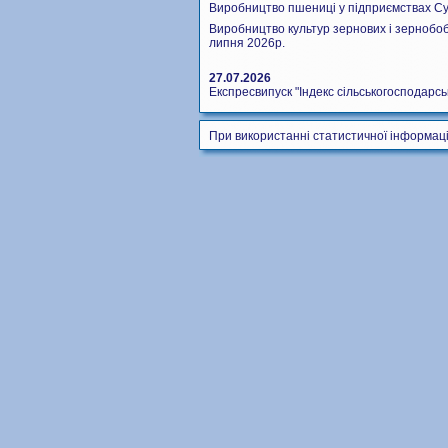
Виробництво пшениці у підприємствах Сум
Виробництво культур зернових і зернобоб
липня 2026р.
27.07.2026
Експресвипуск "Індекс сільськогосподарськ
При використанні статистичної інформаці