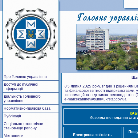
Про Головне управління
Шан
Доступ до публічної
З 5 липня 2025 року, згідно з рішенням В
інформації
та фінансової звітності підприємствами, 
Інформаційна підтримка респондентів: (
Діяльність Головного
e-mail:ekabinet@sumy.ukrstat.gov.ua
управління
Нормативно-правова база
КАБ
Публікації
безоплатне подання стати
Соціально-економічне
становище регіону
Пошу
Електронна звітність
Метаописи