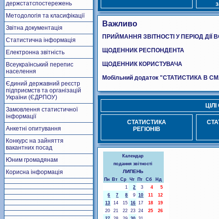
держстатспостережень
Методологія та класифікації
Важливо
Звітна документація
ПРИЙМАННЯ ЗВІТНОСТІ У ПЕРІОД ДІЇ 
Статистична інформація
ЩОДЕННИК РЕСПОНДЕНТА
Електронна звітність
ЩОДЕННИК КОРИСТУВАЧА
Всеукраїнський перепис
населення
Мобільний додаток "СТАТИСТИКА В С
Єдиний державний реєстр
підприємств та організацій
України (ЄДРПОУ)
ЦІЛ
Замовлення статистичної
інформації
СТАТИСТИКА
СТА
Анкетні опитування
РЕГІОНІВ
Конкурс на зайняття
вакантних посад
Календар
Юним громадянам
подання звітності
Корисна інформація
ЛИПЕНЬ
Пн
Вт
Ср
Чт
Пт
Сб
Нд
1
2
3
4
5
6
7
8
9
10
11
12
13
14
15
16
17
18
19
20
21
22
23
24
25
26
27
28
29
30
31