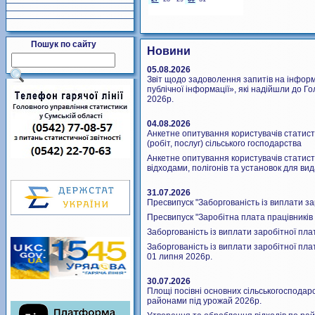
Пошук по сайту
Новини
05.08.2026
Звіт щодо задоволення запитів на інформ
публічної інформації», які надійшли до Го
2026р.
04.08.2026
Анкетне опитування користувачів статист
(робіт, послуг) сільського господарства
Анкетне опитування користувачів статист
відходами, полігонів та установок для ви
31.07.2026
Пресвипуск "Заборгованість із виплати за
Пресвипуск "Заробітна плата працівників 
Заборгованість із виплати заробітної пла
Заборгованість із виплати заробітної пла
01 липня 2026р.
30.07.2026
Площi посiвнi основних сільськогосподарс
районами під урожай 2026р.