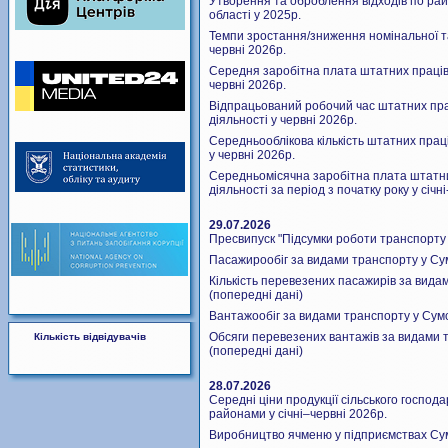
Утворення та оброблення відходів по рай
області у 2025р.
Темпи зростання/зниження номінальної та 
червні 2026р.
Середня заробітна плата штатних працівн
червні 2026р.
Відпрацьований робочий час штатних прац
діяльності у червні 2026р.
Середньооблікова кількість штатних праці
у червні 2026р.
Середньомісячна заробітна плата штатних
діяльності за період з початку року у січн
29.07.2026
Пресвипуск "Підсумки роботи транспорту С
Пасажирообіг за видами транспорту у Сумс
Кількість перевезених пасажирів за видам
(попередні дані)
Вантажообіг за видами транспорту у Сумсь
Обсяги перевезених вантажів за видами т
Кількість відвідувачів
(попередні дані)
28.07.2026
Середні ціни продукції сільського господ
районами у січні–червні 2026р.
Виробництво ячменю у підприємствах Сум