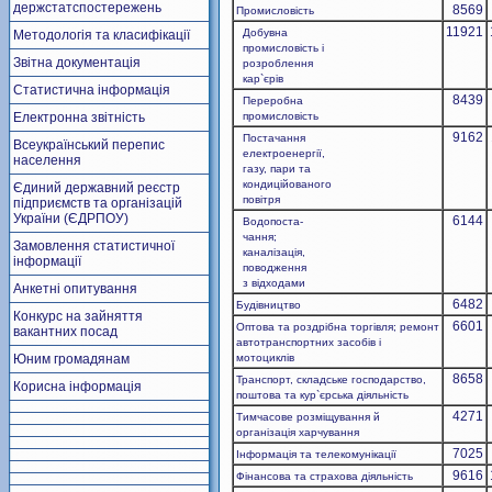
держстатспостережень
8569
Промисловість
11921
Добувна
Методологія та класифікації
промисловість і
Звітна документація
розроблення
кар`єрів
Статистична інформація
8439
Переробна
Електронна звітність
промисловість
9162
Постачання
Всеукраїнський перепис
електроенергії,
населення
газу, пари та
кондиційованого
Єдиний державний реєстр
повітря
підприємств та організацій
України (ЄДРПОУ)
6144
Водопоста-
чання;
Замовлення статистичної
каналізація,
інформації
поводження
з відходами
Анкетні опитування
6482
Будівництво
Конкурс на зайняття
6601
Оптова та роздрібна торгівля; ремонт
вакантних посад
автотранспортних засобів і
Юним громадянам
мотоциклів
8658
Транспорт, складське господарство,
Корисна інформація
поштова та кур`єрська діяльність
4271
Тимчасове розміщування й
організація харчування
7025
Інформація та телекомунікації
9616
Фінансова та страхова діяльність