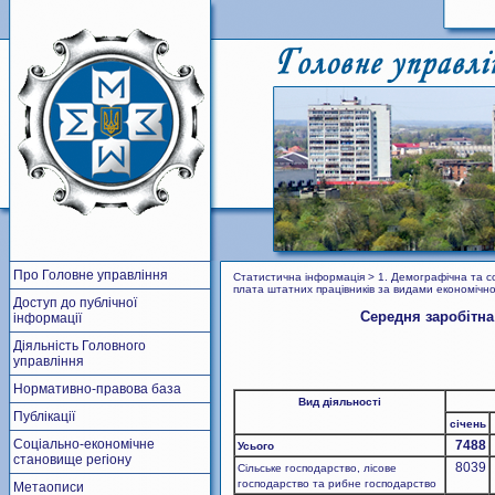
Про Головне управління
Статистична інформація > 1. Демографічна та со
плата штатних працівників за видами економічної
Доступ до публічної
Середня заробітна
інформації
Діяльність Головного
управління
Нормативно-правова база
Вид діяльності
Публікації
січень
Соціально-економічне
7488
Усього
становище регіону
8039
Сільське господарство, лісове
господарство та рибне господарство
Метаописи