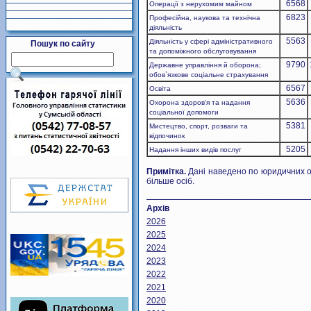
6568
Операції з нерухомим майном
6823
Професійна, наукова та технічна
діяльність
5563
Діяльність у сфері адміністративного
Пошук по сайту
та допоміжного обслуговування
9790
Державне управління й оборона;
обов`язкове соціальне страхування
6567
Освіта
5636
Охорона здоров’я та надання
соціальної допомоги
5381
Мистецтво, спорт, розваги та
відпочинок
5205
Надання інших видів послуг
Примітка.
Дані наведено по юридичних ос
більше осіб.
Архів
2026
2025
2024
2023
2022
2021
2020