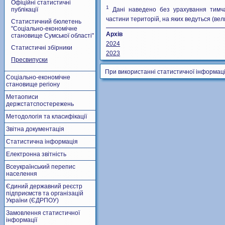
Офіційні статистичні
1
публікації
Дані наведено без урахування тимч
частини територій, на яких ведуться (вели
Статистичний бюлетень
"Соціально-економічне
Архів
становище Сумської області"
2024
Статистичні збірники
2023
Пресвипуски
При використанні статистичної інформаці
Соціально-економічне
становище регіону
Метаописи
держстатспостережень
Методологія та класифікації
Звітна документація
Статистична інформація
Електронна звітність
Всеукраїнський перепис
населення
Єдиний державний реєстр
підприємств та організацій
України (ЄДРПОУ)
Замовлення статистичної
інформації