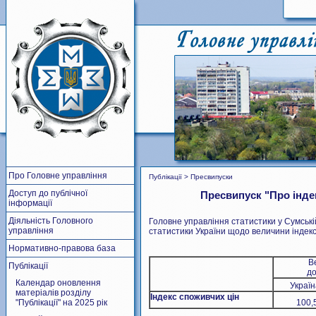
Про Головне управління
Публікації > Пресвипуски
Доступ до публічної
Пресвипуск "Про індек
інформації
Діяльність Головного
Головне управління статистики у Сумськ
управління
статистики України щодо величини індексу
Нормативно-правова база
В
Публікації
до
Календар оновлення
Украї
матеріалів розділу
Індекс споживчих цін
"Публікації" на 2025 рік
100,