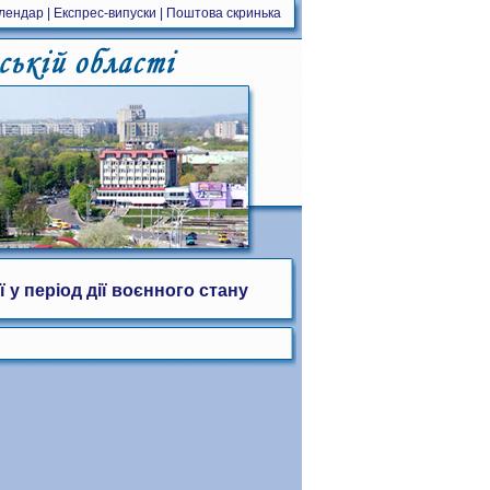
алендар
|
Експрес-випуски
|
Поштова скринька
у період дії воєнного стану