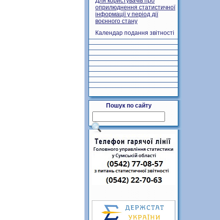
Для користувачів про
оприлюднення статистичної
інформації у період дії
воєнного стану
Календар подання звітності
Пошук по сайту