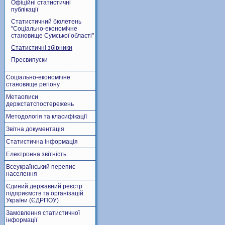
Офіційні статистичні
публікації
Статистичний бюлетень
"Соціально-економічне
становище Сумської області"
Статистичні збірники
Пресвипуски
Соціально-економічне
становище регіону
Метаописи
держстатспостережень
Методологія та класифікації
Звітна документація
Статистична інформація
Електронна звітність
Всеукраїнський перепис
населення
Єдиний державний реєстр
підприємств та організацій
України (ЄДРПОУ)
Замовлення статистичної
інформації