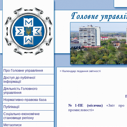
Про Головне управління
> Календар подання звітності
Доступ до публічної
інформації
Діяльність Головного
управління
Нормативно-правова база
№
1-ПЕ (місячна)
«Звіт про ек
Публікації
промисловості»
Соціально-економічне
становище регіону
Метаописи