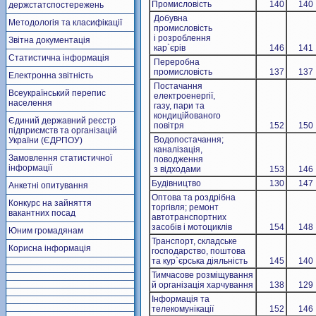
Промисловість
140
140
держстатспостережень
Добувна
Методологія та класифікації
промисловість
і розроблення
Звітна документація
кар`єрів
146
141
Статистична інформація
Переробна
промисловість
137
137
Електронна звітність
Постачання
Всеукраїнський перепис
електроенергії,
населення
газу, пари та
кондиційованого
Єдиний державний реєстр
повітря
152
150
підприємств та організацій
Водопостачання;
України (ЄДРПОУ)
каналізація,
Замовлення статистичної
поводження
інформації
з відходами
153
146
Будівництво
130
147
Анкетні опитування
Оптова та роздрібна
Конкурс на зайняття
торгівля; ремонт
вакантних посад
автотранспортних
засобів і мотоциклів
154
148
Юним громадянам
Транспорт, складське
Корисна інформація
господарство, поштова
та кур`єрська діяльність
145
140
Тимчасове розміщування
й організація харчування
138
129
Інформація та
телекомунікації
152
146