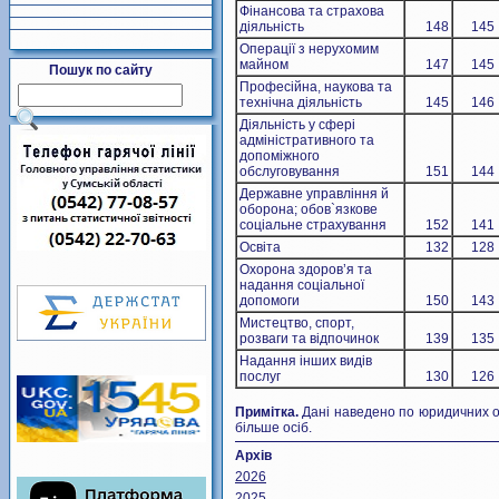
Фінансова та страхова
діяльність
148
145
Операції з нерухомим
майном
147
145
Пошук по сайту
Професійна, наукова та
технічна діяльність
145
146
Діяльність у сфері
адміністративного та
допоміжного
обслуговування
151
144
Державне управління й
оборона; обов`язкове
соціальне страхування
152
141
Освіта
132
128
Охорона здоров’я та
надання соціальної
допомоги
150
143
Мистецтво, спорт,
розваги та відпочинок
139
135
Надання інших видів
послуг
130
126
Примітка.
Дані наведено по юридичних ос
більше осіб.
Архів
2026
2025