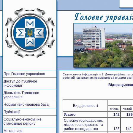
Про Головне управління
Статистична інформація > 1. Демографічна та со
робочий час штатних працівників за видами еконо
Доступ до публічної
Відпрацьовани
інформації
Діяльність Головного
управління
Нормативно-правова база
Вид діяльності
січень
лютий
Публікації
Усього
142
139
Соціально-економічне
Сільське господарство,
становище регіону
лісове господарство та
рибне господарство
135
141
Метаописи