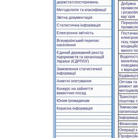
держстатспостережень
Добувна
промисло
Методологія та класифікації
і розробл
кар`єрів
Звітна документація
Перероб
Статистична інформація
промисло
Електронна звітність
Постачан
електроен
Всеукраїнський перепис
газу, пари
населення
кондиційо
ваного по
Єдиний державний реєстр
Водопост
підприємств та організацій
каналізац
України (ЄДРПОУ)
поводжен
Замовлення статистичної
з відхода
інформації
Будівницт
Анкетні опитування
Оптова та 
ремонт ав
Конкурс на зайняття
мотоциклі
вакантних посад
Транспорт,
Юним громадянам
поштова та
Тимчасове
Корисна інформація
організац
Інформація
Фінансова 
Операції 
Професійн