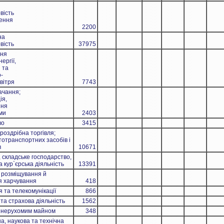
вість
ення
2200
на
вість
37975
ня
ергії,
 та
-
вітря
7743
ачання;
ія,
ня
ми
2403
во
3415
роздрібна торгівля;
тотранспортних засобів і
в
10671
 складське господарство,
 кур`єрська діяльність
13391
 розміщування й
ія харчування
418
 та телекомунікації
866
та страхова діяльність
1562
з нерухомим майном
348
а, наукова та технічна