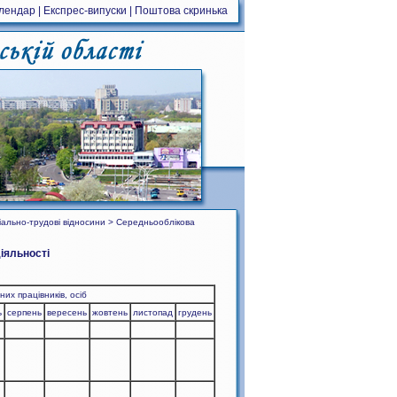
алендар
|
Експрес-випуски
|
Поштова скринька
іально-трудові відносини > Середньооблікова
діяльності
них працівників, осіб
ь
серпень
вересень
жовтень
листопад
грудень