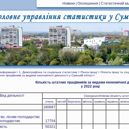
Новини
|
Оголошення
|
Статистичний к
інформація > 1. Демографічна та соціальна статистика > Ринок праці > Оплата праці та соц
тних працівників за видами економічної діяльності у Сумській області
Кількість штатних працівників за видами економічної 
у 20­
22
році
Вид діяльності
Середньооблікова кількість штат
січень
лютий
березень
квітень
травень
червень
липен
180687
во, лісове господарство
господарство
17754
ість
50321