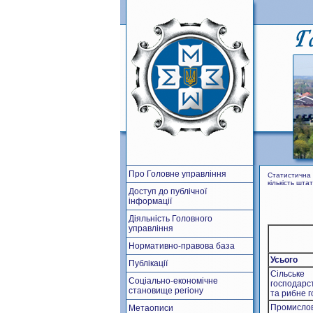
Про Головне управління
Статистична 
кількість шта
Доступ до публічної
інформації
Діяльність Головного
управління
Нормативно-правова база
Усього
Публікації
Сільське
Соціально-економічне
господарст
становище регіону
та рибне 
Промислов
Метаописи