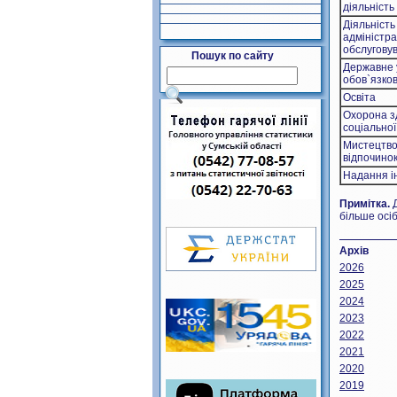
діяльність
Діяльність
адміністр
обслугову
Пошук по сайту
Державне 
обов`язко
Освіта
Охорона з
соціально
Мистецтво,
відпочино
Надання і
Примітка.
Д
більше осіб
Архів
2026
2025
2024
2023
2022
2021
2020
2019