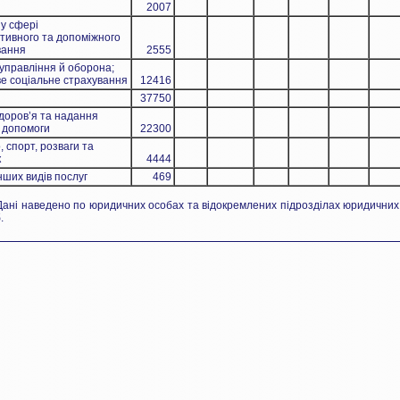
2007
 у сфері
ативного та допоміжного
вання
2555
управління й оборона;
ве соціальне страхування
12416
37750
доров’я та надання
ї допомоги
22300
 спорт, розваги та
к
4444
нших видів послуг
469
ані наведено по юридичних особах та відокремлених підрозділах юридичних ос
.