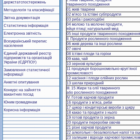
I. Живi тварини; продукти
держстатспостережень
тваринного походження
01 живі тварини
Методологія та класифікації
02 м’ясо та їстівні субпродукти
Звітна документація
03 риба і ракоподібні
04 молоко та молочні продукти,
Статистична інформація
яйця птиці; натуральний мед
Електронна звітність
05 інші продукти тваринного походженн
II. Продукти рослинного походження
Всеукраїнський перепис
06 живі дерева та інші рослини
населення
07 овочі
Єдиний державний реєстр
08 їстівні плоди та горіхи
підприємств та організацій
09 кава, чай
України (ЄДРПОУ)
10 зернові культури
11 продукція борошномельно-круп’яної
Замовлення статистичної
промисловості
інформації
12 насіння і плоди олійних рослин
Анкетні опитування
13 шелак природний
III. 15 Жири та олії тваринного
Конкурс на зайняття
або рослинного походження
вакантних посад
IV. Готові харчові продукти
Юним громадянам
16 продукти з м’яса, риби
17 цукор і кондитерські вироби з цукру
Корисна інформація
18 какао та продукти з нього
19 готові продукти із зерна
20 продукти переробки овочів
21 різні харчові продукти
22 алкогольні і безалкогольні напої та оц
23 залишки і відходи харчової промислов