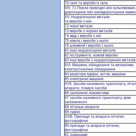
70 скло та вироби із скла
XIV. 71 Перли природні або культивовані,
дорогоцінне або напівдорогоцінне камін
XV. Недорогоцінні метали
та вироби з них
72 чорні метали
73 вироби з чорних металів
74 мідь i вироби з неї
75 нікель і вироби з нього
76 алюміній i вироби з нього
81 інші недорогоцінні метали
82 інструменти, ножові вироби
83 інші вироби з недорогоцінних металів
XVI. Машини, обладнання та механізми;
електротехнічне обладнання
84 реактори ядерні, котли, машини
85 електричні машини
XVII. Засоби наземного транспорту, літал
апарати, плавучі засоби
86 залізничні локомотиви
87 засоби наземного транспорту, крім
залізничного
88 літальні апарати
89 судна
XVIII. Прилади та апарати оптичні,
фотографічні
90 прилади та апарати оптичні,
фотографічні
91 годинники