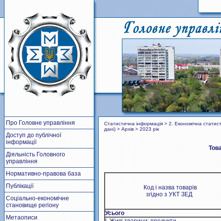
Про Головне управління
Статистична інформація > 2. Економічна статисти
дані) > Архів > 2023 рік
Доступ до публічної
інформації
Това
Діяльність Головного
управління
Нормативно-правова база
Публікації
Код і назва товарів
згідно з УКТ ЗЕД
Соціально-економічне
становище регіону
Усього
Метаописи