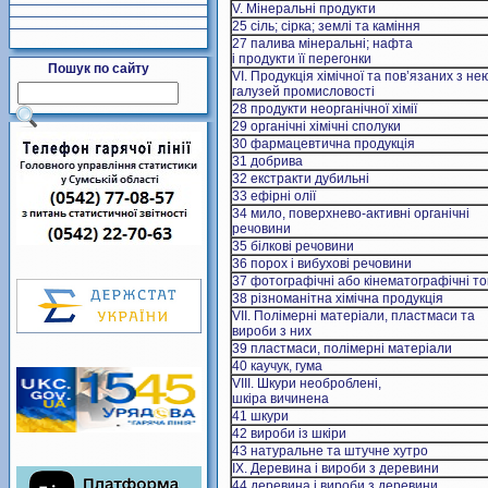
V. Мінеральні продукти
25 сіль; сірка; землі та каміння
27 палива мінеральні; нафта
і продукти її перегонки
Пошук по сайту
VI. Продукція хімічної та пов’язаних з не
галузей промисловостi
28 продукти неорганiчної хімії
29 органічні хімічні сполуки
30 фармацевтична продукція
31 добрива
32 екстракти дубильнi
33 ефірні олії
34 мило, поверхнево-активні органічні
речовини
35 бiлковi речовини
36 порох і вибухові речовини
37 фотографічні або кінематографічні т
38 різноманітна хімічна продукція
VII. Полімерні матеріали, пластмаси та
вироби з них
39 пластмаси, полімерні матеріали
40 каучук, гума
VIII. Шкури необроблені,
шкіра вичинена
41 шкури
42 вироби із шкіри
43 натуральне та штучне хутро
IX. Деревина і вироби з деревини
44 деревина і вироби з деревини