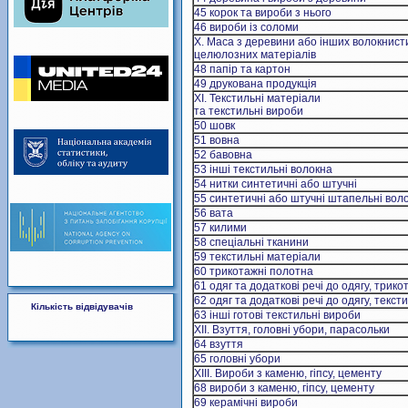
45 корок та вироби з нього
46 вироби із соломи
X. Маса з деревини або інших волокнист
целюлозних матеріалів
48 папір та картон
49 друкована продукція
ХI. Текстильні матеріали
та текстильні вироби
50 шовк
51 вовна
52 бавовна
53 інші текстильні волокна
54 нитки синтетичні або штучні
55 синтетичні або штучні штапельні вол
56 вата
57 килими
58 спеціальні тканини
59 текстильні матеріали
60 трикотажні полотна
61 одяг та додаткові речі до одягу, трико
62 одяг та додаткові речі до одягу, текст
Кількість відвідувачів
63 інші готові текстильні вироби
XII. Взуття, головнi убори, парасольки
64 взуття
65 головнi убори
XIII. Вироби з каменю, гiпсу, цементу
68 вироби з каменю, гiпсу, цементу
69 керамiчнi вироби