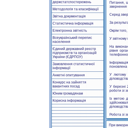
держстатспостережень
Питання, щ
звернення 
Методологія та класифікації
Серед звер
Звітна документація
За результ
Статистична інформація
Електронна звітність
Окрім того,
Всеукраїнський перепис
У звітному
населення
На виконан
Єдиний державний реєстр
рівня орга
підприємств та організацій
телефонної 
України (ЄДРПОУ)
Інформація
Замовлення статистичної
поновлена 
інформації
У лютому 
Анкетні опитування
діловодства
Конкурс на зайняття
вакантних посад
У березні 
роботи зі 
Юним громадянам
Із метою д
Корисна інформація
здійснюва
діловодств
Робота зі 
При викори