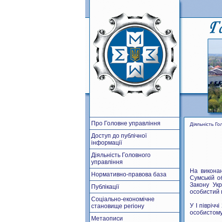
Про Головне управління
Діяльність Г
Доступ до публічної
інформації
Діяльність Головного
управління
На виконан
Нормативно-правова база
Сумській о
Закону Ук
Публікації
особистий 
Соціально-економічне
У І півріч
становище регіону
особистому
Метаописи