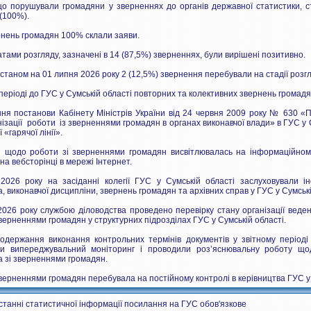
о порушували громадяни у зверненнях до органів державної статистики, ст
(100%).
нень громадян 100% склали заяви.
атами розгляду, зазначені в 14 (87,5%) зверненнях, були вирішені позитивно.
 станом на 01 липня 2026 року 2 (12,5%) звернення перебували на стадії розгл
 періоді до ГУС у Сумській області повторних та колективних звернень громад
ня постанови Кабінету Міністрів України від 24 червня 2009 року № 630
нізації роботи із зверненнями громадян в органах виконавчої влади» в ГУС у
«гарячої лінії».
 щодо роботи зі зверненнями громадян висвітлювалась на інформаційному
на вебсторінці в мережі Інтернет.
2026 року на засіданні колегії ГУС у Сумській області заслуховували і
, виконавчої дисципліни, звернень громадян та архівних справ у ГУС у Сумській
2026 року службою діловодства проведено перевірку стану організації веден
зверненнями громадян у структурних підрозділах ГУС у Сумській області.
одержання виконання контрольних термінів документів у звітному періоді
ли випереджувальний моніторинг і проводили роз’яснювальну роботу що
а зі зверненнями громадян.
зверненнями громадян перебувала на постійному контролі в керівництва ГУС у 
станні статистичної інформації посилання на ГУС обов'язкове