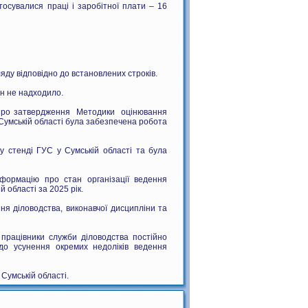
осувалися праці і заробітної плати – 16
яду відповідно до встановлених строків.
ян не надходило.
 «Про затвердження Методики оцінювання
 Сумській області була забезпечена робота
 стенді ГУС у Сумській області та була
нформацію про стан організації ведення
 області за 2025 рік.
ня діловодства, виконавчої дисципліни та
 працівники служби діловодства постійно
до усунення окремих недоліків ведення
Сумській області.