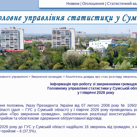
Новини
|
Оголошення
|
Статистичний к
оловного управління > Звернення громадян > Аналітична довідка про стан розгляду звернен
Інформація про роботу зі зверненнями
громадя
Головному управлінні статистики у Сумській обл
у І півріччі
2026 року
ня положень Указу Президента України від 07 лютого 2008 року № 109/20
бласті (далі – ГУС у Сумській області) у І півріччі 2026 року проводилас
раїни «Про звернення громадян», забезпечення реалізації конституційни
прийом та обов’язкове одержання обґрунтованої відповіді.
чі 2026 року до ГУС у Сумській області надійшло 16 звернень від громадян, з 
 прийомі – 6 (37,5%).