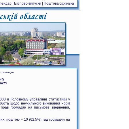
алендар
|
Експрес-випуски
|
Поштова скринька
ь громадян
н у
асті
08 в Головному управлінні статистики у
ь робота щодо неухильного виконання норм
х прав громадян на письмове звернення,
них: поштою – 10 (62,5%), від громадян на