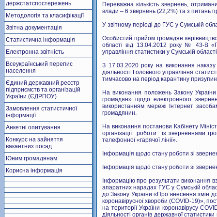
держстатспостережень
Переважна кількість звернень, отриманих
влади – 6 звернень (22,2%) та з питань п
Методологія та класифікації
У звітному періоді до ГУС у Сумській об
Звітна документація
Особистий прийом громадян керівництво
Статистична інформація
області від 13.04.2012 року № 43-В «
Електронна звітність
управління статистики у Сумській області»
Всеукраїнський перепис
З 17.03.2020 року на виконання наказ
населення
діяльності Головного управління статист
тимчасово на період карантину призупи
Єдиний державний реєстр
підприємств та організацій
На виконання положень Закону України
України (ЄДРПОУ)
громадян» щодо електронного звернен
використанням мережі Інтернет засобам
Замовлення статистичної
громадянин.
інформації
На виконання постанови Кабінету Мініс
Анкетні опитування
організації роботи із зверненнями гро
Конкурс на зайняття
телефонної «гарячої лінії».
вакантних посад
Інформація щодо стану роботи зі зверне
Юним громадянам
Інформація щодо стану роботи зі зверне
Корисна інформація
Інформацію про результати виконання вз
апаратних нарадах ГУС у Сумській облас
до Закону України «Про внесення змін д
коронавірусної хвороби (COVID-19)», пос
на території України коронавірусу COV
діяльності органів державної статистики