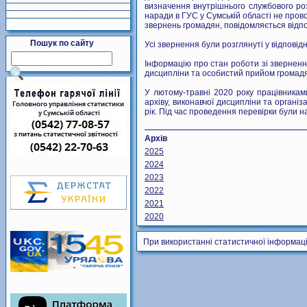
визначення внутрішнього службового ро
наради в ГУС у Сумській області не пров
звернень громадян, повідомляється відп
Пошук по сайту
Усі звернення були розглянуті у відповід
Інформацію про стан роботи зі зверненн
дисципліни та особистий прийом громадян 
У лютому-травні 2020 року працівникам
архіву, виконавчої дисципліни та органі
рік. Під час проведення перевірки були 
Архів
2025
2024
2023
2022
2021
2020
При використанні статистичної інформаці