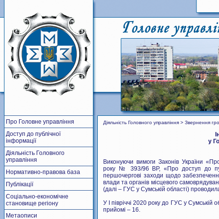
Про Головне управління
Діяльність Головного управління > Звернення гр
Доступ до публічної
І
інформації
у Г
Діяльність Головного
управління
Виконуючи вимоги Законів України «Про
року № 393/96 ВР, «Про доступ до пуб
Нормативно-правова база
першочергові заходи щодо забезпечення
влади та органів місцевого самоврядуван
Публікації
(далі – ГУС у Сумській області) проводил
Соціально-економічне
У І півріччі 2020 року до ГУС у Сумській
становище регіону
прийомі – 16.
Метаописи