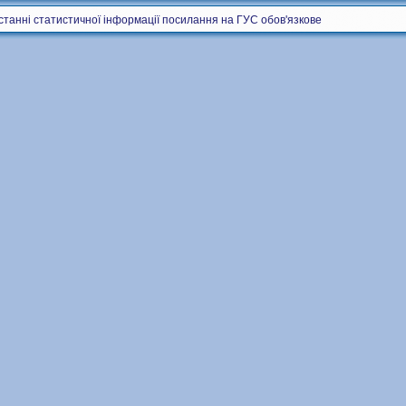
станні статистичної інформації посилання на ГУС обов'язкове