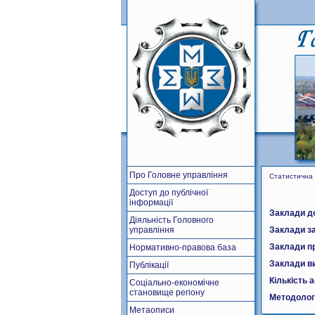
Про Головне управління
Статистична 
Доступ до публічної
інформації
Заклади до
Діяльність Головного
управління
Заклади за
Заклади пр
Нормативно-правова база
Заклади ви
Публікації
Кількість 
Соціально-економічне
становище регіону
Методолог
Метаописи