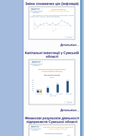
Зміни споживчих цін (інфляція)
Детальніше...
Капітальні інвестиції у Сумській
області
Детальніше...
Фінансові результати діяльності
підприємств Сумської області