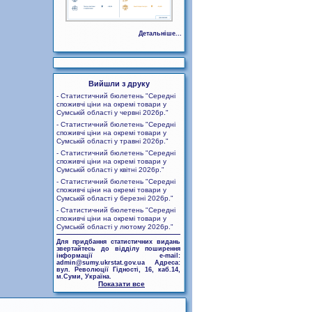
Детальніше...
Вийшли з друку
- Статистичний бюлетень "Середні
споживчі ціни на окремі товари у
Сумській області у червні 2026р."
- Статистичний бюлетень "Середні
споживчі ціни на окремі товари у
Сумській області у травні 2026р."
- Статистичний бюлетень "Середні
споживчі ціни на окремі товари у
Сумській області у квітні 2026р."
- Статистичний бюлетень "Середні
споживчі ціни на окремі товари у
Сумській області у березні 2026р."
- Статистичний бюлетень "Середні
споживчі ціни на окремі товари у
Сумській області у лютому 2026р."
Для придбання статистичних видань
звертайтесь до відділу поширення
інформації e-mail:
admin@sumy.ukrstat.gov.ua Адреса:
вул. Революції Гідності, 16, каб.14,
м.Суми, Україна.
Показати все