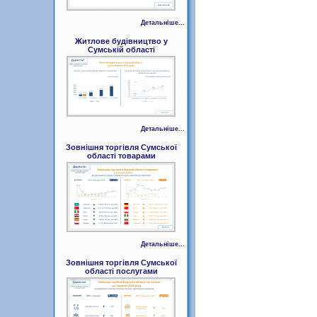
Детальніше...
Житлове будівництво у
Сумській області
Детальніше...
Зовнішня торгівля Сумської
області товарами
Детальніше...
Зовнішня торгівля Сумської
області послугами