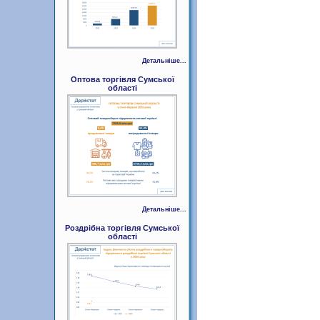
Детальніше...
Оптова торгівля Сумської
області
Детальніше...
Роздрібна торгівля Сумської
області