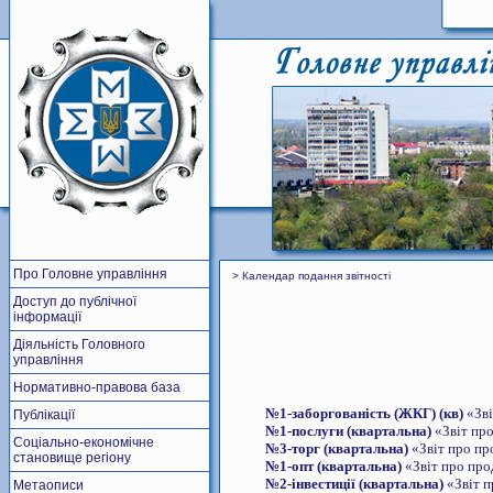
Про Головне управління
> Календар подання звітності
Доступ до публічної
інформації
Діяльність Головного
управління
Нормативно-правова база
№
1-заборгованість (ЖКГ) (кв)
«Зві
Публікації
№
1-послуги (квартальна)
«Звіт про
Соціально-економічне
№
3-торг (квартальна)
«Звіт про про
становище регіону
№
1-опт (квартальна)
«Звіт про прод
№
2-інвестиції (квартальна)
«Звіт п
Метаописи