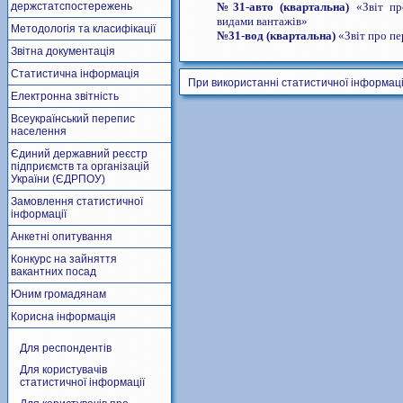
держстатспостережень
№
31-авто (квартальна)
«Звіт пр
видами вантажів»
Методологія та класифікації
№
31-вод (квартальна)
«Звіт про пе
Звітна документація
Статистична інформація
При використанні статистичної інформаці
Електронна звітність
Всеукраїнський перепис
населення
Єдиний державний реєстр
підприємств та організацій
України (ЄДРПОУ)
Замовлення статистичної
інформації
Анкетні опитування
Конкурс на зайняття
вакантних посад
Юним громадянам
Корисна інформація
Для респондентів
Для користувачів
статистичної інформації