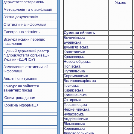
держстатспостережень
Усього
Методологія та класифікації
Звітна документація
Статистична інформація
Електронна звітність
Сумська область
–
Бочечківська
–
Всеукраїнський перепис
Буринська
–
населення
Дубов’язівська
–
Єдиний державний реєстр
Конотопська
–
підприємств та організацій
Кролевецька
–
України (ЄДРПОУ)
Новослобідська
–
Попівська
–
Замовлення статистичної
інформації
Путивльська
–
Боромлянська
–
Анкетні опитування
Великописарівська
–
Грунська
–
Конкурс на зайняття
вакантних посад
Кириківська
–
Комишанська
–
Юним громадянам
Охтирська
–
Тростянецька
–
Корисна інформація
Чернеччинська
–
Чупахівська
–
Андріяшівська
–
Вільшанська
–
Коровинська
–
Липоводолинська
–