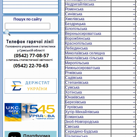
Недригайлівська
–
Роменська
–
Синівська
–
Хмелівська
–
Пошук по сайту
Бездрицька
–
Білопільська
–
Верхньосироватська
–
Ворожбянська
–
Краснопільська
–
Лебединська
–
Миколаївська селищна
–
Миколаївська сільська
–
Миропільська
–
Нижньосироватська
–
Річківська
–
Садівська
–
Степанівська
–
Сумська
–
Хотінська
–
Юнаківська
–
Березівська
–
Глухівська
–
Хутір-Михайлівська
–
Есманська
–
Зноб-Новгородська
–
Свеська
–
Середино-Будська
–
Шалигинська
–