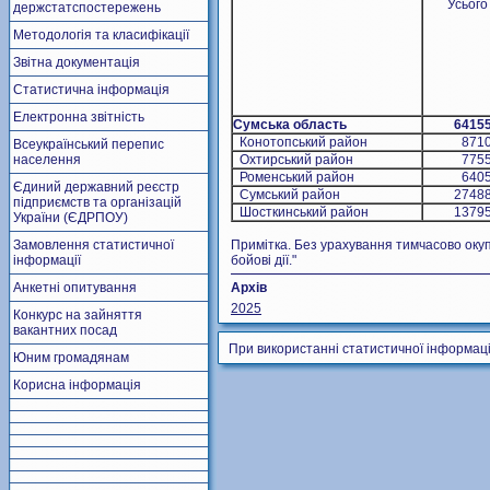
Усього
держстатспостережень
Методологія та класифікації
Звітна документація
Статистична інформація
Електронна звітність
Сумська область
6415
Конотопський район
8710
Всеукраїнський перепис
населення
Охтирський район
7755
Роменський район
6405
Єдиний державний реєстр
Сумський район
27488
підприємств та організацій
Шосткинський район
13795
України (ЄДРПОУ)
Замовлення статистичної
Примітка. Без урахування тимчасово окуп
інформації
бойові дії."
Анкетні опитування
Архів
2025
Конкурс на зайняття
вакантних посад
При використанні статистичної інформаці
Юним громадянам
Корисна інформація