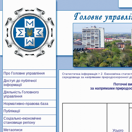
Про Головне управління
Статистична інформація > 2. Економічна стати
середовища за напрямами природоохоронної дія
Доступ до публічної
Поточні в
інформації
за напрямами природоох
Діяльність Головного
управління
Нормативно-правова база
Публікації
Соціально-економічне
становище регіону
Метаописи
Усього