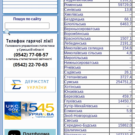
Недригайлівська
2162,2
Роменська
59729,0
Синівська
13,8
Хмелівська
–
Пошук по сайту
Бездрицька
66,1
Білопільська
6463,7
Верхньосироватська
–
Ворожбянська
–
Краснопільська
1507,1
Лебединська
2191,2
Миколаївська селищна
154,6
Миколаївська сільська
4,8
Миропільська
–
Нижньосироватська
–
Річківська
–
Садівська
26,1
Степанівська
3727,4
Сумська
254751,2
Хотінська
–
Юнаківська
–
Березівська
459,7
Глухівська
14450,7
Хутір-Михайлівська
–
Есманська
5,9
Зноб-Новгородська
–
Свеська
–
Середино-Будська
15862,0
Шалигинська
–