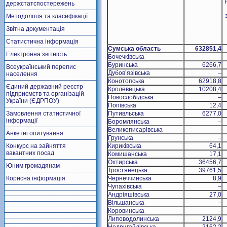
держстатспостережень
Методологія та класифікації
Звітна документація
Статистична інформація
Сумська область
632851,4
Електронна звітність
Бочечківська
–
Буринська
6266,7
Всеукраїнський перепис
Дубов’язівська
–
населення
Конотопська
62918,8
Єдиний державний реєстр
Кролевецька
10208,4
підприємств та організацій
Новослобідська
–
України (ЄДРПОУ)
Попівська
12,4
Замовлення статистичної
Путивльська
6277,0
інформації
Боромлянська
–
Великописарівська
–
Анкетні опитування
Грунська
–
Конкурс на зайняття
Кириківська
64,1
вакантних посад
Комишанська
17,1
Охтирська
36456,7
Юним громадянам
Тростянецька
39761,5
Корисна інформація
Чернеччинська
8,9
Чупахівська
–
Андріяшівська
27,0
Вільшанська
–
Коровинська
–
Липоводолинська
2124,9