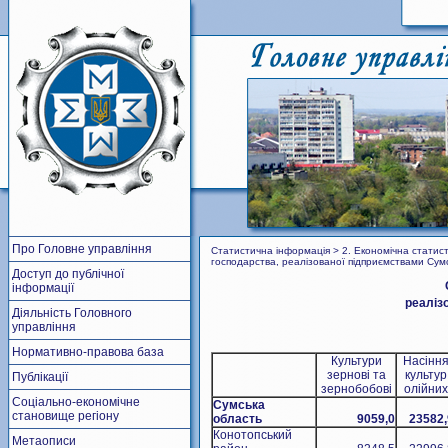
Про Головне управління
Статистична інформація > 2. Економічна статисти
господарства, реалізованої підприємствами Сум
Доступ до публічної
інформації
реаліз
Діяльність Головного
управління
Нормативно-правова база
Культури
Насінн
зернові та
культур
Публікації
зернобобові
олійних
Соціально-економічне
Сумська
становище регіону
область
9059,0
23582,
Конотопський
Метаописи