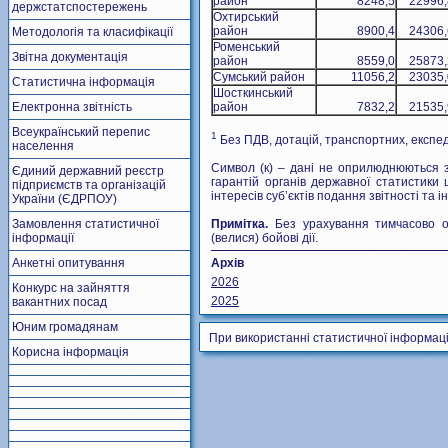
район
8248,5
22996,
держстатспостережень
Охтирський
район
8900,4
24306,
Методологія та класифікації
Роменський
Звітна документація
район
8559,0
25873,
Сумський район
11056,2
23035,
Статистична інформація
Шосткинський
Електронна звітність
район
7832,2
21535,
Всеукраїнський перепис
1
Без ПДВ, дотацій, транспортних, експед
населення
Символ (к) – дані не оприлюднюються 
Єдиний державний реєстр
гарантій органів державної статистики 
підприємств та організацій
інтересів суб’єктів подання звітності та 
України (ЄДРПОУ)
Замовлення статистичної
Примітка.
Без урахування тимчасово ок
інформації
(велися) бойові дії.
Анкетні опитування
Архів
2026
Конкурс на зайняття
2025
вакантних посад
Юним громадянам
При використанні статистичної інформаці
Корисна інформація