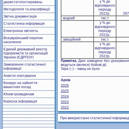
у % до
держстатспостережень
відповідного
Методологія та класифікації
періоду
2022р.
287
Звітна документація
водний
тис.т
у % до
Статистична інформація
відповідного
Електронна звітність
періоду
2022р.
Всеукраїнський перепис
авіаційний
тис.т
населення
у % до
відповідного
Єдиний державний реєстр
періоду
підприємств та організацій
2022р.
України (ЄДРПОУ)
Примітка.
Дані наведено без урахування
Замовлення статистичної
ведуться (велися) бойові дії.
інформації
Тире (–) – явищ не було.
Анкетні опитування
Архів
Конкурс на зайняття
2026
вакантних посад
2025
Юним громадянам
2024
Корисна інформація
2023
2022
При використанні статистичної інформаці