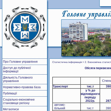
Про Головне управління
Статистична інформація > 2. Економічна статист
Доступ до публічної
Обсяги перевезен
інформації
Діяльність Головного
Січен
управління
Транспорт
тис.т
390
Нормативно-правова база
у % до
Публікації
відповідного
періоду
Соціально-економічне
202
2
р.
287
становище регіону
автомо-
більний
тис.т
390
Метаописи