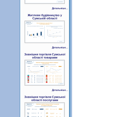
Детальніше...
Житлове будівництво у
Сумській області
Детальніше...
Зовнішня торгівля Сумської
області товарами
Детальніше...
Зовнішня торгівля Сумської
області послугами