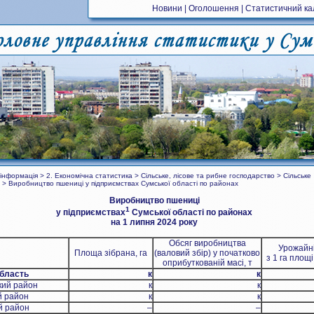
Новини
|
Оголошення
|
Статистичний к
інформація > 2. Економічна статистика > Сільське, лісове та рибне господарство > Сільське
 > Виробництво пшениці у підприємствах Сумської області по районах
Виробництво пшениці
1
у підприємствах
Сумської області по районах
на 1 липня 2024 року
Обсяг виробництва
Урожайні
Площа зібрана, га
(валовий збір) у початково
з 1 га площі
оприбуткованій масі, т
бласть
к
к
кий район
к
к
й район
к
к
й район
–
–