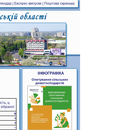
алендар
|
Експрес-випуски
|
Поштова скринька
ІНФОГРАФІКА
Опитування сільських
домогосподарств
сть, ц
 зібраної
к
к
к
–