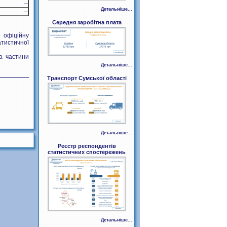
–
Детальніше...
–
Середня заробітна плата
 офіційну
тистичної
а частини
Детальніше...
Транспорт Сумської області
Детальніше...
Реєстр респондентів
статистичних спостережень
Детальніше...