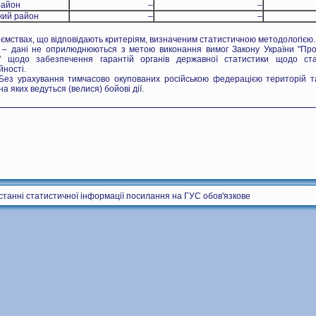
район
–
–
кий район
–
–
ємствах, що відповідають критеріям, визначеним статистичною методологією.
 – дані не оприлюднюються з метою виконання вимог Закону України "Про
у" щодо забезпечення гарантій органів державної статистики щодо ста
йності.
ез урахування тимчасово окупованих російською федерацією територій т
на яких ведуться (велися) бойові дії.
станні статистичної інформації посилання на ГУС обов'язкове