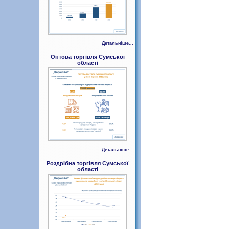
Детальніше...
Оптова торгівля Сумської
області
Детальніше...
Роздрібна торгівля Сумської
області