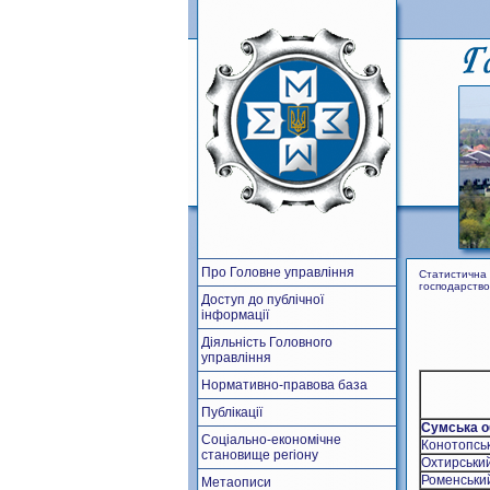
Про Головне управління
Статистична 
господарство
Доступ до публічної
інформації
Діяльність Головного
управління
Нормативно-правова база
Публікації
Сумська о
Соціально-економічне
Конотопсь
становище регіону
Охтирськи
Роменськи
Метаописи