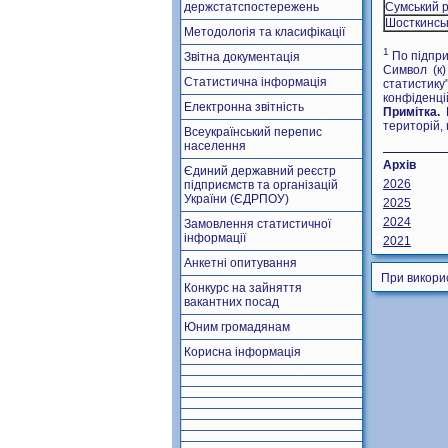
держстатспостережень
Сумський 
Шосткинсь
Методологія та класифікації
1
По підпри
Звітна документація
Символ (к)
Статистична інформація
статистик
конфіденці
Електронна звітність
Примітка.
Б
територій, 
Всеукраїнський перепис
населення
Архів
Єдиний державний реєстр
2026
підприємств та організацій
України (ЄДРПОУ)
2025
2024
Замовлення статистичної
інформації
2021
Анкетні опитування
При викори
Конкурс на зайняття
вакантних посад
Юним громадянам
Корисна інформація