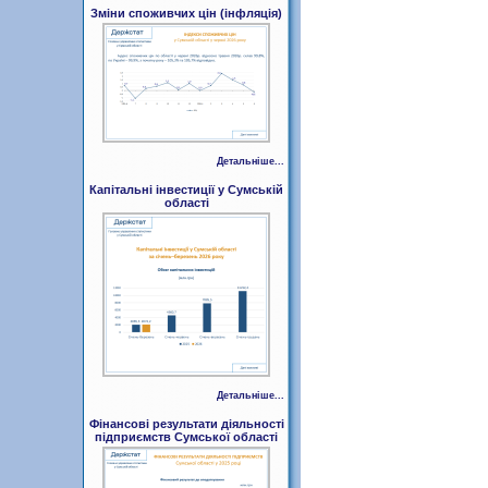
Зміни споживчих цін (інфляція)
Детальніше...
Капітальні інвестиції у Сумській
області
Детальніше...
Фінансові результати діяльності
підприємств Сумської області