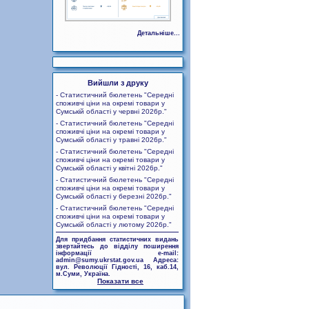
Детальніше...
Вийшли з друку
- Статистичний бюлетень "Середні
споживчі ціни на окремі товари у
Сумській області у червні 2026р."
- Статистичний бюлетень "Середні
споживчі ціни на окремі товари у
Сумській області у травні 2026р."
- Статистичний бюлетень "Середні
споживчі ціни на окремі товари у
Сумській області у квітні 2026р."
- Статистичний бюлетень "Середні
споживчі ціни на окремі товари у
Сумській області у березні 2026р."
- Статистичний бюлетень "Середні
споживчі ціни на окремі товари у
Сумській області у лютому 2026р."
Для придбання статистичних видань
звертайтесь до відділу поширення
інформації e-mail:
admin@sumy.ukrstat.gov.ua Адреса:
вул. Революції Гідності, 16, каб.14,
м.Суми, Україна.
Показати все