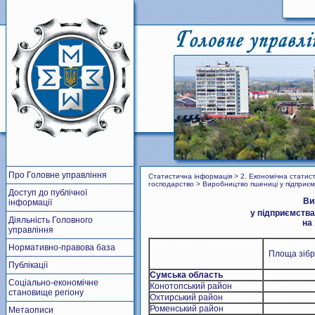
Про Головне управління
Статистична інформація > 2. Економічна статисти
господарство > Виробництво пшениці у підприєм
Доступ до публічної
Ви
інформації
у підприємств
Діяльність Головного
на
управління
Нормативно-правова база
Площа зібр
Публікації
Сумська область
Соціально-економічне
Конотопський район
становище регіону
Охтирський район
Роменський район
Метаописи