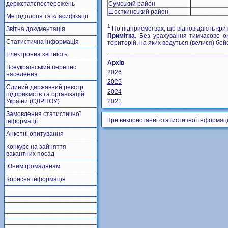
держстатспостережень
Сумський район
Шосткинський район
Методологія та класифікації
1
По підприємствах, що відповідають кри
Звітна документація
Примітка.
Без урахування тимчасово ок
Статистична інформація
територій, на яких ведуться (велися) бойов
Електронна звітність
Архів
Всеукраїнський перепис
2026
населення
2025
Єдиний державний реєстр
2024
підприємств та організацій
України (ЄДРПОУ)
2021
Замовлення статистичної
При використанні статистичної інформаці
інформації
Анкетні опитування
Конкурс на зайняття
вакантних посад
Юним громадянам
Корисна інформація