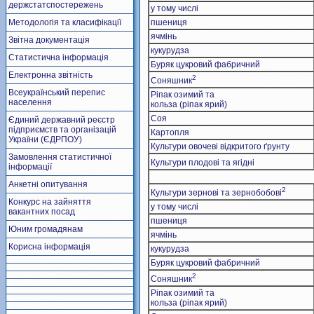
держстатспостережень
у тому числі
Методологія та класифікації
пшениця
ячмінь
Звітна документація
кукурудза
Статистична інформація
Буряк цукровий фабричний
Електронна звітність
2
Соняшник
Всеукраїнський перепис
Ріпак озимий та
населення
кольза (ріпак ярий)
Соя
Єдиний державний реєстр
підприємств та організацій
Картопля
України (ЄДРПОУ)
Культури овочеві відкритого ґрунту
Замовлення статистичної
Культури плодові та ягідні
інформації
Анкетні опитування
2
Культури зернові та зернобобові
Конкурс на зайняття
у тому числі
вакантних посад
пшениця
Юним громадянам
ячмінь
Корисна інформація
кукурудза
Буряк цукровий фабричний
2
Соняшник
Ріпак озимий та
кольза (ріпак ярий)