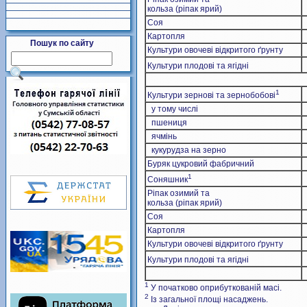
кольза (ріпак ярий)
Соя
Картопля
Пошук по сайту
Культури овочеві відкритого ґрунту
Культури плодові та ягідні
1
Культури зернові та зернобобові
у тому числі
пшениця
ячмінь
кукурудза на зерно
Буряк цукровий фабричний
1
Соняшник
Ріпак озимий та
кольза (ріпак ярий)
Соя
Картопля
Культури овочеві відкритого ґрунту
Культури плодові та ягідні
1
У початково оприбуткованій масі.
2
Із загальної площі насаджень.