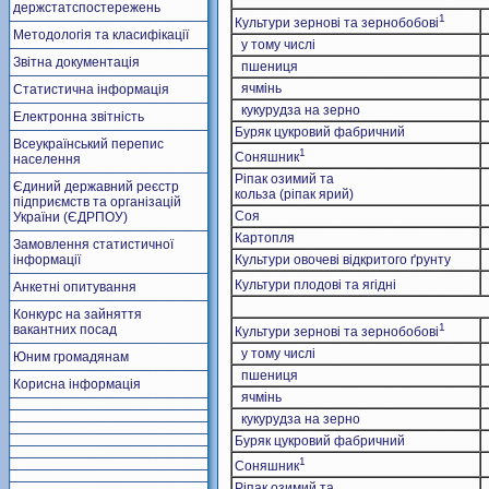
держстатспостережень
1
Культури зернові та зернобобові
Методологія та класифікації
у тому числі
Звітна документація
пшениця
ячмінь
Статистична інформація
кукурудза на зерно
Електронна звітність
Буряк цукровий фабричний
Всеукраїнський перепис
1
Соняшник
населення
Ріпак озимий та
Єдиний державний реєстр
кольза (ріпак ярий)
підприємств та організацій
Соя
України (ЄДРПОУ)
Картопля
Замовлення статистичної
інформації
Культури овочеві відкритого ґрунту
Культури плодові та ягідні
Анкетні опитування
Конкурс на зайняття
1
вакантних посад
Культури зернові та зернобобові
у тому числі
Юним громадянам
пшениця
Корисна інформація
ячмінь
кукурудза на зерно
Буряк цукровий фабричний
1
Соняшник
Ріпак озимий та