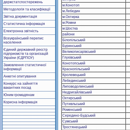
держстатспостережень
м.Конотоп
Методологія та класифікації
м.Лебедин
Звітна документація
м.Охтирка
м.Ромни
Статистична інформація
м.Шостка
Електронна звітність
райони
Всеукраїнський перепис
Білопільський
населення
Буринський
Єдиний державний реєстр
Великописарівський
підприємств та організацій
Глухівський
України (ЄДРПОУ)
Конотопський
Замовлення статистичної
інформації
Краснопільський
Кролевецький
Анкетні опитування
Лебединський
Конкурс на зайняття
Липоводолинський
вакантних посад
Недригайлівський
Юним громадянам
Охтирський
Корисна інформація
Путивльський
Роменський
Середино-Будський
Сумський
Тростянецький