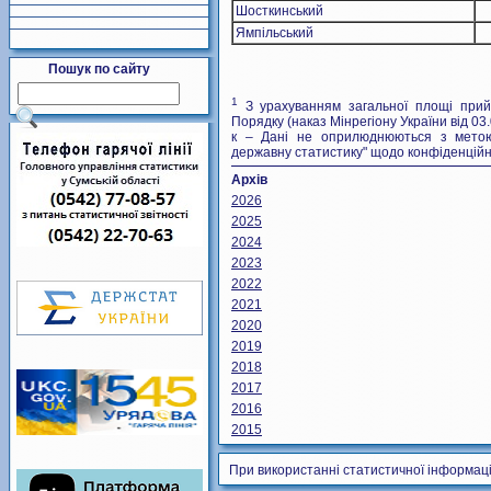
Шосткинський
Ямпільський
Пошук по сайту
1
З урахуванням загальної площі прий
Порядку (наказ Мінрегіону України від 03
к – Дані не оприлюднюються з метою
державну статистику" щодо конфіденційно
Архів
2026
2025
2024
2023
2022
2021
2020
2019
2018
2017
2016
2015
При використанні статистичної інформаці