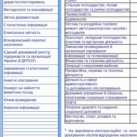
Усього
держстатспостережень
Сільське господарство, лісове
господарство та рибне господарство
Методологія та класифікації
Промисловість
Звітна документація
Будівництво
Оптова та роздрібна торгівля;
Статистична інформація
ремонт автотранспортних засобів і
Електронна звітність
мотоциклів
Транспорт, складське господарство,
Всеукраїнський перепис
поштова та кур’єрська діяльність
населення
Тимчасове розміщування й
організація харчування
Єдиний державний реєстр
Інформація та телекомунікації
підприємств та організацій
України (ЄДРПОУ)
Фінансова та страхова діяльність
Операції з нерухомим майном
Замовлення статистичної
Професійна, наукова та технічна
інформації
діяльність
Діяльність у сфері
Анкетні опитування
адміністративного
Конкурс на зайняття
та допоміжного обслуговування
вакантних посад
Державне управління й оборона;
обов’язкове соціальне страхування
Юним громадянам
Освіта
Охорона здоров’я та надання
Корисна інформація
соціальної допомоги
Мистецтво, спорт, розваги та
відпочинок
1
На виробничо-експлуатаційні та госп
урахування обсягів відпущених населенн