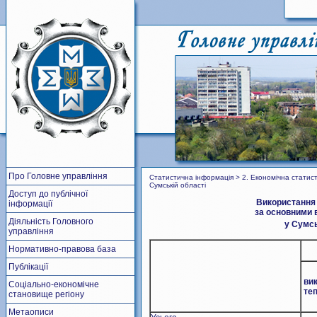
Про Головне управління
Статистична інформація > 2. Економічна статис
Сумській області
Доступ до публічної
Використання 
інформації
за основними 
Діяльність Головного
у Сумсь
управління
Нормативно-правова база
Публікації
ви
Соціально-економічне
теп
становище регіону
Метаописи