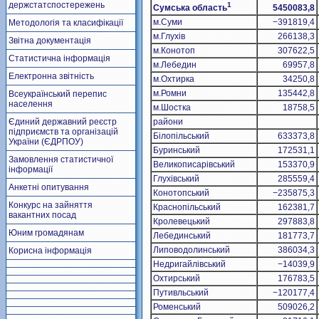
держстатспостережень
1
Сумська область
5450083,8
м.Суми
−391819,4
Методологія та класифікації
м.Глухів
266138,3
Звітна документація
м.Конотоп
307622,5
Статистична інформація
м.Лебедин
69957,8
Електронна звітність
м.Охтирка
34250,8
м.Ромни
135442,8
Всеукраїнський перепис
населення
м.Шостка
18758,5
Єдиний державний реєстр
райони
підприємств та організацій
Білопільський
633373,8
України (ЄДРПОУ)
Буринський
172531,1
Замовлення статистичної
Великописарівський
153370,9
інформації
Глухівський
285559,4
Анкетні опитування
Конотопський
−235875,3
Конкурс на зайняття
Краснопільський
162381,7
вакантних посад
Кролевецький
297883,8
Юним громадянам
Лебединський
181773,7
Липоводолинський
386034,3
Корисна інформація
Недригайлівський
−14039,9
Охтирський
176783,5
Путивльський
−120177,4
Роменський
509026,2