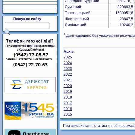
Середино-Будський
−81716,1
Сумський
829683,5
Тростянецький
1630051,6
Пошук по сайту
Шосткинський
23847,5
Ямпільський
19240,2
1
Дані наведено без урахування результа
Архів
2025
2024
2023
2022
2021
2020
2019
2018
2017
2016
2015
При використанні статистичної інформаці