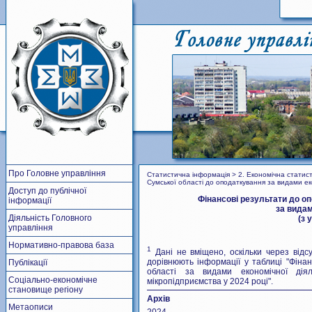
Про Головне управління
Статистична інформація > 2. Економічна статисти
Сумської області до оподаткування за видами ек
Доступ до публічної
Фінансові результати до о
інформації
за видам
Діяльність Головного
(з 
управління
Нормативно-правова база
1
Дані не вміщено, оскільки через відсу
дорівнюють інформації у таблиці "Фіна
Публікації
області за видами економічної дія
Соціально-економічне
мікропідприємства у 2024 році".
становище регіону
Архів
Метаописи