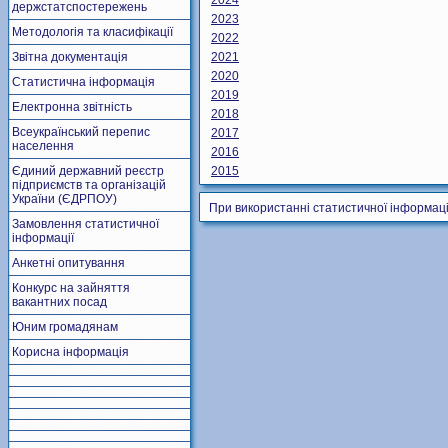
2024
держстатспостережень
2023
Методологія та класифікації
2022
Звітна документація
2021
2020
Статистична інформація
2019
Електронна звітність
2018
Всеукраїнський перепис
2017
населення
2016
Єдиний державний реєстр
2015
підприємств та організацій
України (ЄДРПОУ)
При використанні статистичної інформаці
Замовлення статистичної
інформації
Анкетні опитування
Конкурс на зайняття
вакантних посад
Юним громадянам
Корисна інформація