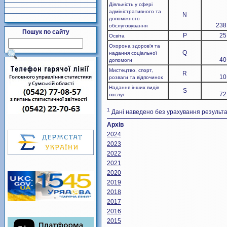
Діяльність у сфері
адміністративного та
N
допоміжного
238
обслуговування
Пошук по сайту
P
25
Освіта
Охорона здоров’я та
Q
надання соціальної
40
допомоги
Мистецтво, спорт,
R
10
розваги та відпочинок
Надання інших видів
S
72
послуг
1
Дані наведено без урахування результат
Архів
2024
2023
2022
2021
2020
2019
2018
2017
2016
2015