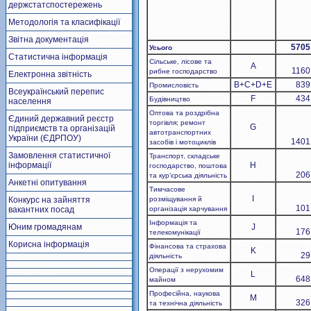
держстатспостережень
Методологія та класифікації
Звітна документація
5705
Усього
Статистична інформація
Сільське, лісове та
A
1160
рибне господарство
Електронна звітність
B+C+D+E
839
Промисловість
Всеукраїнський перепис
F
434
Будівництво
населення
Оптова та роздрібна
Єдиний державний реєстр
торгівля; ремонт
G
підприємств та організацій
автотранспортних
України (ЄДРПОУ)
1401
засобів і мотоциклів
Замовлення статистичної
Транспорт, складське
інформації
H
господарство, поштова
206
та кур’єрська діяльність
Анкетні опитування
Тимчасове
I
Конкурс на зайняття
розміщування й
101
вакантних посад
організація харчування
Інформація та
Юним громадянам
J
176
телекомунікації
Корисна інформація
Фінансова та страхова
K
29
діяльність
Операції з нерухомим
L
648
майном
Професійна, наукова
M
326
та технічна діяльність