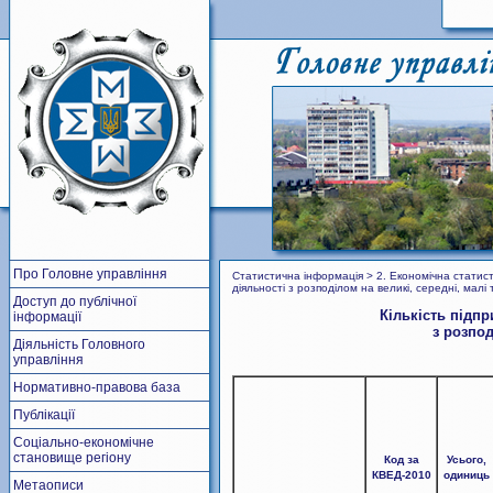
Про Головне управління
Статистична інформація > 2. Економічна статисти
діяльності з розподілом на великі, середні, малі
Доступ до публічної
Кількість підпр
інформації
з розпод
Діяльність Головного
управління
Нормативно-правова база
Публікації
Соціально-економічне
становище регіону
Код за
Усього,
КВЕД-2010
одиниць
Метаописи