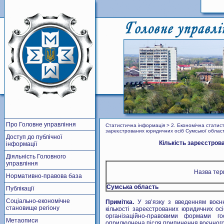
Про Головне управління
Статистична інформація > 2. Економічна статист
зареєстрованих юридичних осіб Сумської області
Доступ до публічної
Кількість зареєстров
інформації
Діяльність Головного
управління
Назва тер
Нормативно-правова база
Сумська область
Публікації
Соціально-економічне
Примітка.
У зв’язку з введенням воєнн
становище регіону
кількості зареєстрованих юридичних ос
організаційно-правовими формами го
Метаописи
оприлюднена після припинення воєнного 