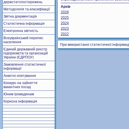
держстатспостережень
Архів
Методологія та класифікації
2026
Звітна документація
2025
2024
Статистична інформація
2023
Електронна звітність
2022
Всеукраїнський перепис
населення
При використанні статистичної інформаці
Єдиний державний реєстр
підприємств та організацій
України (ЄДРПОУ)
Замовлення статистичної
інформації
Анкетні опитування
Конкурс на зайняття
вакантних посад
Юним громадянам
Корисна інформація