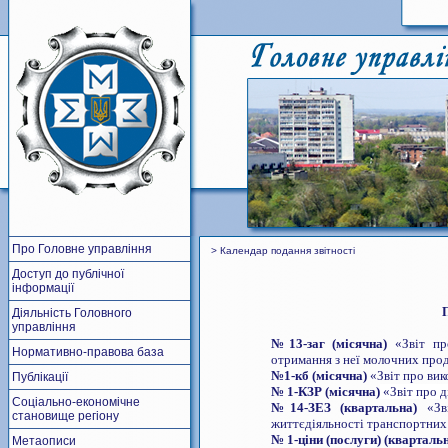
Про Головне управління
> Календар подання звітності
Доступ до публічної
інформації
Діяльність Головного
управління
№
13-заг (місячна)
«Звіт пр
Нормативно-правова база
отримання з неї молочних про
№
1-кб (місячна)
«Звіт про вик
Публікації
№ 1-КЗР (місячна)
«Звіт про д
Соціально-економічне
№
14-ЗЕЗ (квартальна)
«Зві
становище регіону
життєдіяльності транспортних 
№ 1-ціни (послуги) (кварталь
Метаописи