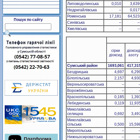
Липоводолинська
0,010
3,639
Недригайлівська
–
0,017
Роменська
17,181
64,523
Пошук по сайту
Синівська
–
–
Хмелівська
–
–
сірки
діоксид
діоксид
азоту
Сумський район
1693,061
417,31
Бездрицька
4,697
6,29
Білопільська
2,157
4,93
Верхньосироватська
–
Ворожбянська
–
Краснопільська
0,185
1,39
Лебединська
0,119
11,93
Миколаївська
селищна
0,692
3,49
Миколаївська
сільська
0,500
15,59
Миропільська
–
Нижньосироватська
–