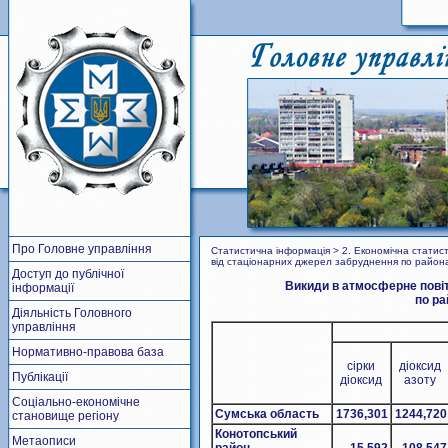
Про Головне управління
Статистична інформація > 2. Економічна стати
від стаціонарних джерел забруднення по района
Доступ до публічної
Викиди в атмосферне пові
інформації
по ра
Діяльність Головного
управління
Нормативно-правова база
сірки
діоксид
Публікації
діоксид
азоту
Соціально-економічне
Сумська область
1736,301
1244,720
становище регіону
Конотопський
Метаописи