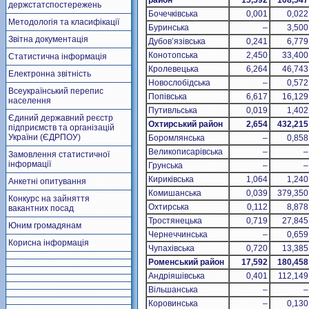
район
15,592
108,547
держстатспостережень
Бочечківська
0,001
0,022
Методологія та класифікації
Буринська
–
3,500
Звітна документація
Дубов’язівська
0,241
6,779
Конотопська
2,450
33,400
Статистична інформація
Кролевецька
6,264
46,743
Електронна звітність
Новослобідська
–
0,572
Всеукраїнський перепис
Попівська
6,617
16,129
населення
Путивльська
0,019
1,402
Єдиний державний реєстр
Охтирський район
2,654
432,215
підприємств та організацій
України (ЄДРПОУ)
Боромлянська
–
0,858
Великописарівська
–
–
Замовлення статистичної
інформації
Грунська
–
–
Кириківська
1,064
1,240
Анкетні опитування
Комишанська
0,039
379,350
Конкурс на зайняття
Охтирська
0,112
8,878
вакантних посад
Тростянецька
0,719
27,845
Юним громадянам
Чернеччинська
–
0,659
Корисна інформація
Чупахівська
0,720
13,385
Роменський район
17,592
180,458
Андріяшівська
0,401
112,149
Вільшанська
–
–
Коровинська
–
0,130