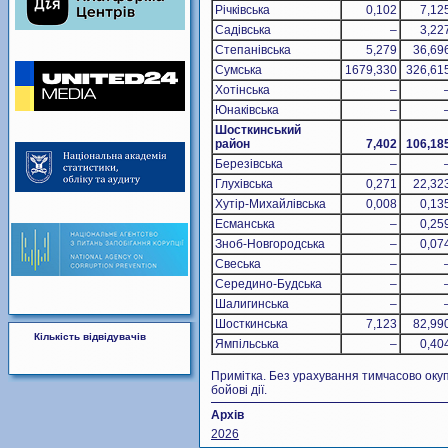
Річківська
0,102
7,12
Садівська
–
3,22
Степанівська
5,279
36,69
Сумська
1679,330
326,61
Хотінська
–
Юнаківська
–
Шосткинський
район
7,402
106,18
Березівська
–
Глухівська
0,271
22,32
Хутір-Михайлівська
0,008
0,13
Есманська
–
0,25
Зноб-Новгородська
–
0,07
Свеська
–
Середино-Будська
–
Шалигинська
–
Шосткинська
7,123
82,99
Кількість відвідувачів
Ямпільська
–
0,40
Примітка. Без урахування тимчасово окуп
бойові дії.
Архів
2026