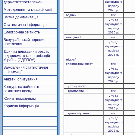
держстатспостережень
відповідного
періоду
Методологія та класифікації
2025 р.
водний
тис.
Звітна документація
у % до
відповідного
Статистична інформація
періоду
Електронна звітність
2025 р.
авіаційний
тис.
Всеукраїнський перепис
у % до
населення
відповідного
періоду
Єдиний державний реєстр
2025 р.
підприємств та організацій
України (ЄДРПОУ)
міський
електро
транспорт
тис.
Замовлення статистичної
у % до
інформації
відповідного
періоду
Анкетні опитування
2025 р.
у тому числі:
Конкурс на зайняття
вакантних посад
трамваями
тис.
у % до
Юним громадянам
відповідного
періоду
Корисна інформація
2025 р.
тролейбусами
тис.
у % до
відповідного
періоду
2025 р.