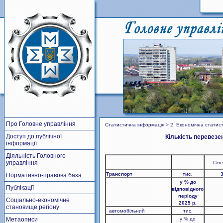
Про Головне управління
Статистична інформація > 2. Економічна статист
Доступ до публічної
Кількість перевезе
інформації
Діяльність Головного
управління
Січ
Транспорт
тис.
Нормативно-правова база
у % до
Публікації
відповідного
періоду
Соціально-економічне
202
5
р.
становище регіону
автомо
більний
тис.
Метаописи
у % до