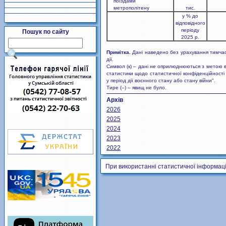
поїздами
метрополітену
тис.
у % до
відповідного
періоду
Пошук по сайту
2025 р.
Примітка.
Дані наведено без урахування тимчасо
дії.
Символ (к) – дані не оприлюднюються з метою в
статистики щодо статистичної конфіденційності 
у період дії воєнного стану або стану війни".
Тире (–) – явищ не було.
Архів
2026
2025
2024
2023
2022
При використанні статистичної інформаці