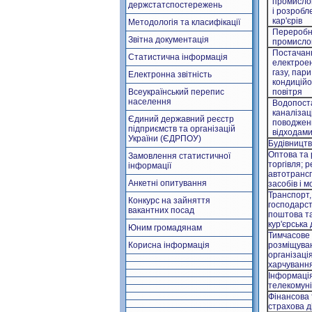
промислов
держстатспостережень
і розробл
кар'єрів
Методологія та класифікації
Перероб
Звітна документація
промислов
Постачан
Статистична інформація
електроене
газу, пари
Електронна звітність
кондиційо
Всеукраїнський перепис
повітря
населення
Водопост
каналізаці
Єдиний державний реєстр
поводжен
підприємств та організацій
відходам
України (ЄДРПОУ)
Будівницт
Оптова та 
Замовлення статистичної
торгівля; 
інформації
автотранс
Анкетні опитування
засобів і м
Транспорт,
Конкурс на зайняття
господарст
вакантних посад
поштова т
кур'єрська 
Юним громадянам
Тимчасове
Корисна інформація
розміщува
організаці
харчуванн
Інформаці
телекомуні
Фінансова 
страхова д