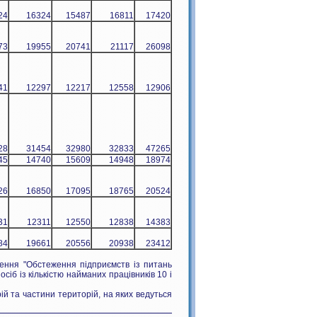
24
16324
15487
16811
17420
73
19955
20741
21117
26098
41
12297
12217
12558
12906
28
31454
32980
32833
47265
45
14740
15609
14948
18974
26
16850
17095
18765
20524
31
12311
12550
12838
14383
84
19661
20556
20938
23412
ення "Обстеження підприємств із питань
сіб із кількістю найманих працівників 10 і
й та частини територій, на яких ведуться