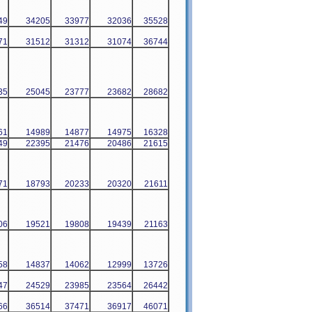
49
34205
33977
32036
35528
71
31512
31312
31074
36744
35
25045
23777
23682
28682
61
14989
14877
14975
16328
49
22395
21476
20486
21615
71
18793
20233
20320
21611
06
19521
19808
19439
21163
58
14837
14062
12999
13726
47
24529
23985
23564
26442
66
36514
37471
36917
46071