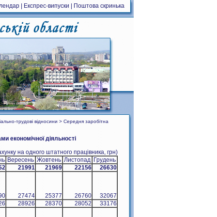
алендар
|
Експрес-випуски
|
Поштова скринька
іально-трудові відносини > Середня заробітна
ми економічної діяльності
ахунку на одного штатного працівника, грн)
нь
Вересень
Жовтень
Листопад
Грудень
52
21991
21969
22156
26630
90
27474
25377
26760
32067
26
28926
28370
28052
33176