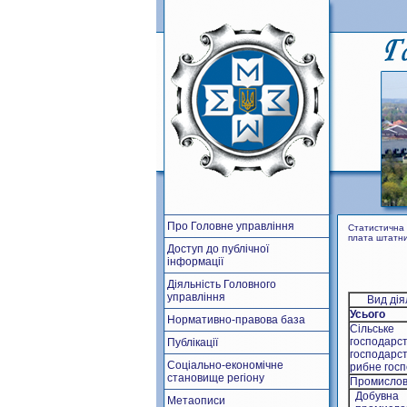
Про Головне управління
Статистична 
плата штатних
Доступ до публічної
інформації
Діяльність Головного
управління
Вид дія
Усього
Нормативно-правова база
Сільське
господарст
Публікації
господарст
Соціально-економічне
рибне гос
становище регіону
Промислов
Добувна
Метаописи