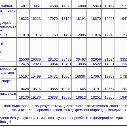
 майном
14877
13857
14509
14696
14809
15343
15142
152
а, наукова
а
16322
16223
17070
18154
18191
18870
19553
194
 у сфері
тивного та
го
вання
11019
11016
11768
11497
12085
11876
12243
125
 й
е
ня
25500
26036
28102
29492
30493
32656
31634
335
12475
12923
13054
13401
13835
16522
14381
133
оров’я та
ціальної
15197
15499
16471
16604
16830
17067
18868
173
 спорт,
10428
10616
10865
10970
11645
13191
12554
120
ших видів
18130
19186
20838
19590
18912
18251
19966
194
. Дані підготовлено за результатами державного статистичного спостереж
праці", яким охоплені юридичні особи та відокремлені підрозділи юридичних о
.
ведено без урахування тимчасово окупованих російською федерацією територі
ові дії.