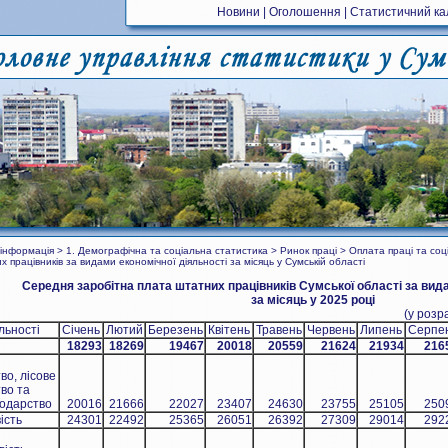
Новини
|
Оголошення
|
Статистичний к
інформація > 1. Демографічна та соціальна статистика > Ринок праці > Оплата праці та соц
 працівників за видами економічної діяльності за місяць у Сумській області
Середня заробітна плата штатних працівників Сумської області за вида
за місяць у 2025 році
(у розр
льності
Січень
Лютий
Березень
Квітень
Травень
Червень
Липень
Серпе
18293
1826
9
1946
7
20018
20559
21624
21934
216
во, лісове
во та
подарство
20016
21666
22027
23407
24630
23755
25105
250
ість
24301
22492
25365
26051
26392
27309
29014
292