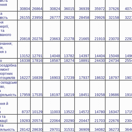
ість
ення
30804
26864
30824
36015
36939
35972
37626
407
на
ість
26155
23950
26777
28228
28458
29926
32158
322
ня
ргії,
 та
ваного
20818
20276
23663
21278
21665
21910
23070
229
ачання;
я,
ня з
и
13152
12791
14048
13782
14397
14404
15048
149
во
16338
17816
18587
18274
18891
24430
24734
255
роздрібна
ремонт
портних
отоциклів
16227
16839
16903
17239
17937
18632
18797
190
 складське
во,
а
діяльність
17959
17535
18197
18219
18451
19258
19686
191
ння й
я
я
8737
10129
11003
13522
14572
14780
16347
171
я та
кації
19283
20574
22064
20290
20447
21703
22676
230
та
іяльність
28142
28630
29701
31531
36909
34082
36273
364