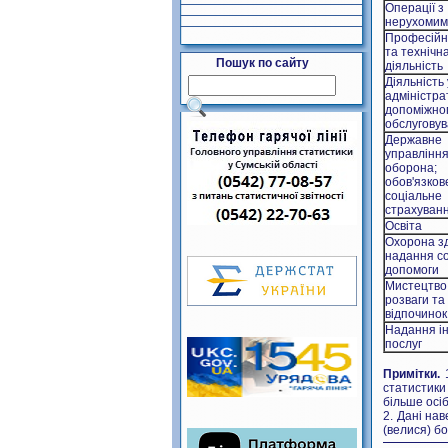
Операції з
нерухомим
Професійн
та технічн
Пошук по сайту
діяльність
Діяльність
адміністра
допоміжно
обслугову
Державне
управління
оборона;
обов'язков
соціальне
страхуван
Освіта
Охорона зд
надання со
допомоги
Мистецтво,
розваги та
відпочинок
Надання ін
послуг
Примітки.
1
статистики 
більше осіб
2. Дані на
(велися) бой